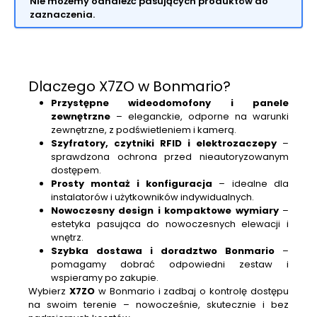
Nie możemy odnaleźć pasujących produktów do
zaznaczenia.
Dlaczego X7ZO w Bonmario?
Przystępne wideodomofony i panele
zewnętrzne
– eleganckie, odporne na warunki
zewnętrzne, z podświetleniem i kamerą.
Szyfratory, czytniki RFID i elektrozaczepy
–
sprawdzona ochrona przed nieautoryzowanym
dostępem.
Prosty montaż i konfiguracja
– idealne dla
instalatorów i użytkowników indywidualnych.
Nowoczesny design i kompaktowe wymiary
–
estetyka pasująca do nowoczesnych elewacji i
wnętrz.
Szybka dostawa i doradztwo Bonmario
–
pomagamy dobrać odpowiedni zestaw i
wspieramy po zakupie.
Wybierz
X7ZO
w Bonmario i zadbaj o kontrolę dostępu
na swoim terenie – nowocześnie, skutecznie i bez