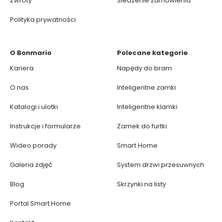
Zwroty
Śledzenie zamówienia
Polityka prywatności
O Bonmario
Polecane kategorie
Kariera
Napędy do bram
O nas
Inteligentne zamki
Katalogi i ulotki
Inteligentne klamki
Instrukcje i formularze
Zamek do furtki
Wideo porady
Smart Home
Galeria zdjęć
System drzwi przesuwnych
Blog
Skrzynki na listy
Portal Smart Home