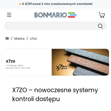
Przejdź do głównej zawartości strony
★
4.9/5
Ponad 3 mln zrealizowanych zamówień
Wpisz czego szukasz
/
Marka
/
x7zo
X7ZO – nowoczesne systemy
kontroli dostępu