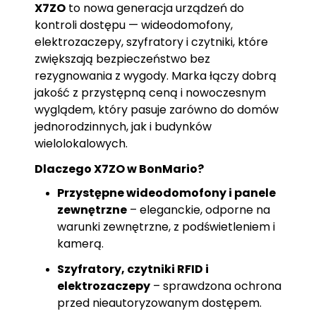
X7ZO
to nowa generacja urządzeń do
kontroli dostępu — wideodomofony,
elektrozaczepy, szyfratory i czytniki, które
zwiększają bezpieczeństwo bez
rezygnowania z wygody. Marka łączy dobrą
jakość z przystępną ceną i nowoczesnym
wyglądem, który pasuje zarówno do domów
jednorodzinnych, jak i budynków
wielolokalowych.
Dlaczego X7ZO w BonMario?
Przystępne wideodomofony i panele
zewnętrzne
– eleganckie, odporne na
warunki zewnętrzne, z podświetleniem i
kamerą.
Szyfratory, czytniki RFID i
elektrozaczepy
– sprawdzona ochrona
przed nieautoryzowanym dostępem.