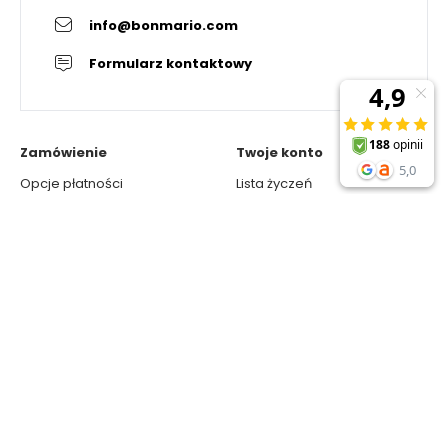
info@bonmario.com
Formularz kontaktowy
Zamówienie
Twoje konto
Opcje płatności
Lista życzeń
Regulamin
Porównywarka
Koszty wysyłki
Twoje zamówienia
Zwroty
Śledzenie zamówienia
Polityka prywatności
O Bonmario
Polecane kategorie
Kariera
Napędy do bram