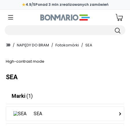
Przejdź do głównej zawartości strony
★
4.9/5
Ponad 3 mln zrealizowanych zamówień
Wpisz czego szukasz
/
NAPĘDY DO BRAM
/
Fotokomórki
/
SEA
High-contrast mode
SEA
Marki
(1)
SEA