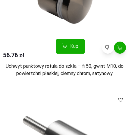
Kup
Porównaj
56.76 zł
Uchwyt punktowy rotula do szkła – fi 50, gwint M10, do
powierzchni płaskiej, ciemny chrom, satynowy
Kup
Porównaj