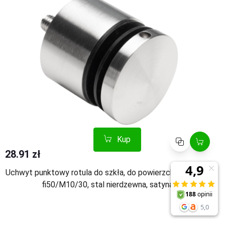
Kup
Porównaj
28.91 zł
Uchwyt punktowy rotula do szkła, do powierzchni płaskiej,
fi50/M10/30, stal nierdzewna, satyna
Kup
Porównaj