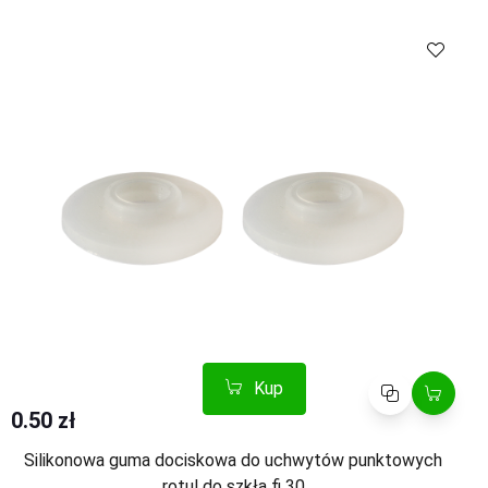
Kup
Porównaj
0.50 zł
Silikonowa guma dociskowa do uchwytów punktowych
rotul do szkła fi 30