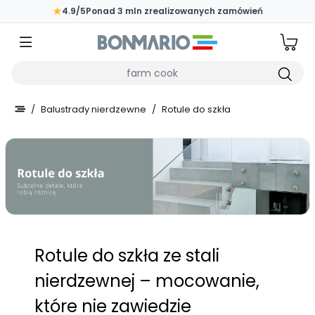
Przejdź do głównej zawartości strony
★
4.9/5
Ponad 3 mln zrealizowanych zamówień
Wpisz czego szukasz
/
Balustrady nierdzewne
/
Rotule do szkła
Rotule do szkła ze stali
nierdzewnej – mocowanie,
które nie zawiedzie