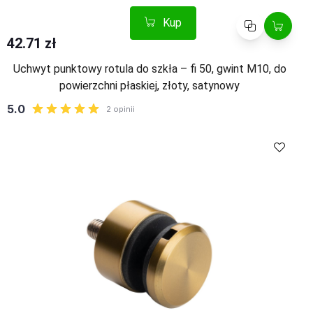
Kup
Porównaj
42.71 zł
Uchwyt punktowy rotula do szkła – fi 50, gwint M10, do
powierzchni płaskiej, złoty, satynowy
Kup
Porównaj