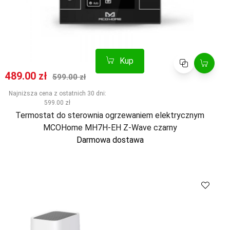
Kup
Porównaj
Cena promocyjna
Normalna cena
489.00 zł
599.00 zł
Najniższa cena z ostatnich 30 dni:
599.00 zł
Termostat do sterownia ogrzewaniem elektrycznym
MCOHome MH7H-EH Z-Wave czarny
Darmowa dostawa
Kup
Porównaj