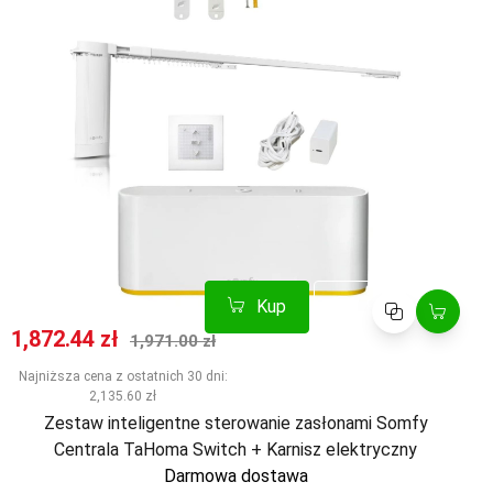
Kup
Porównaj
Cena promocyjna
Normalna cena
1,872.44 zł
1,971.00 zł
Najniższa cena z ostatnich 30 dni:
2,135.60 zł
Zestaw inteligentne sterowanie zasłonami Somfy
Centrala TaHoma Switch + Karnisz elektryczny
Darmowa dostawa