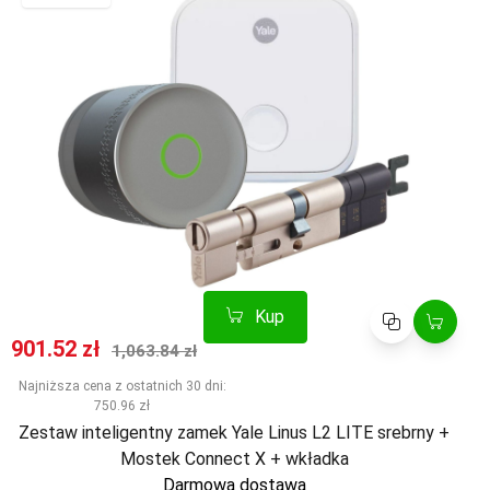
Kup
Porównaj
Cena promocyjna
Normalna cena
901.52 zł
1,063.84 zł
Najniższa cena z ostatnich 30 dni:
750.96 zł
Zestaw inteligentny zamek Yale Linus L2 LITE srebrny +
Mostek Connect X + wkładka
Darmowa dostawa