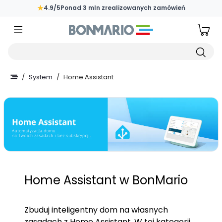
Przejdź do głównej zawartości strony
★
4.9/5
Ponad 3 mln zrealizowanych zamówień
Wpisz czego szukasz
/
System
/
Home Assistant
Home Assistant w BonMario
Zbuduj inteligentny dom na własnych
zasadach z Home Assistant. W tej kategorii