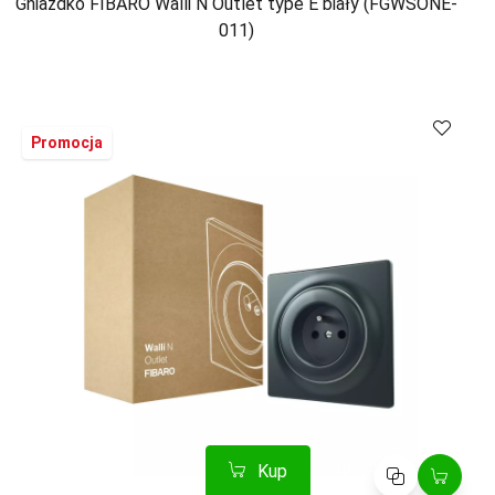
Gniazdko FIBARO Walli N Outlet type E biały (FGWSONE-
011)
Kup
Porównaj
Promocja
Kup
Porównaj