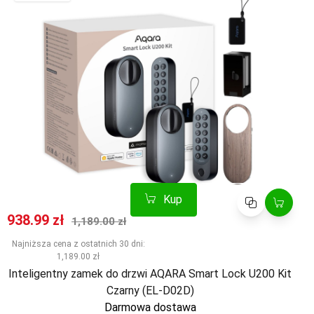
Kup
Porównaj
Cena promocyjna
Normalna cena
938.99 zł
1,189.00 zł
Najniższa cena z ostatnich 30 dni:
1,189.00 zł
Inteligentny zamek do drzwi AQARA Smart Lock U200 Kit
Czarny (EL-D02D)
Darmowa dostawa