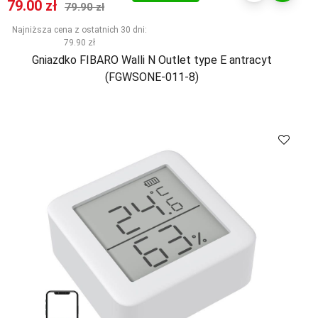
Cena promocyjna
Normalna cena
79.00 zł
79.90 zł
Najniższa cena z ostatnich 30 dni:
79.90 zł
Gniazdko FIBARO Walli N Outlet type E antracyt
(FGWSONE-011-8)
Kup
Porównaj