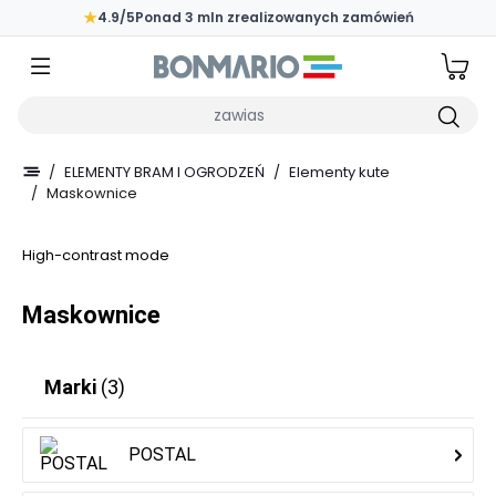
Przejdź do głównej zawartości strony
★
4.9/5
Ponad 3 mln zrealizowanych zamówień
Wpisz czego szukasz
/
ELEMENTY BRAM I OGRODZEŃ
/
Elementy kute
/
Maskownice
High-contrast mode
Maskownice
Marki
(3)
POSTAL