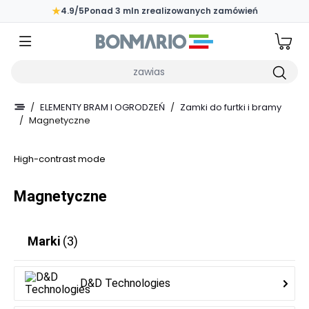
Przejdź do głównej zawartości strony
★
4.9/5
Ponad 3 mln zrealizowanych zamówień
Wpisz czego szukasz
/
ELEMENTY BRAM I OGRODZEŃ
/
Zamki do furtki i bramy
/
Magnetyczne
High-contrast mode
Magnetyczne
Marki
(3)
D&D Technologies