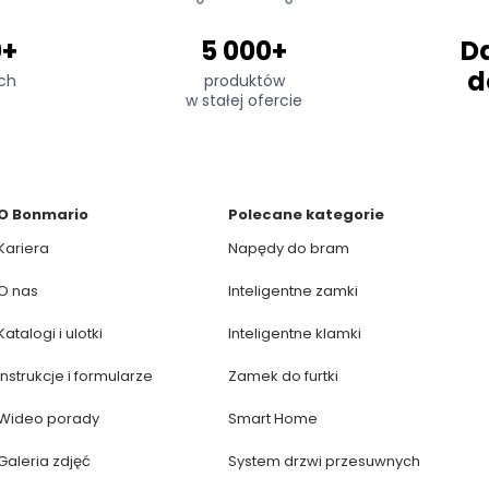
0+
5 000+
D
d
ch
produktów
w stałej ofercie
O Bonmario
Polecane kategorie
Kariera
Napędy do bram
O nas
Inteligentne zamki
Katalogi i ulotki
Inteligentne klamki
Instrukcje i formularze
Zamek do furtki
Wideo porady
Smart Home
Galeria zdjęć
System drzwi przesuwnych