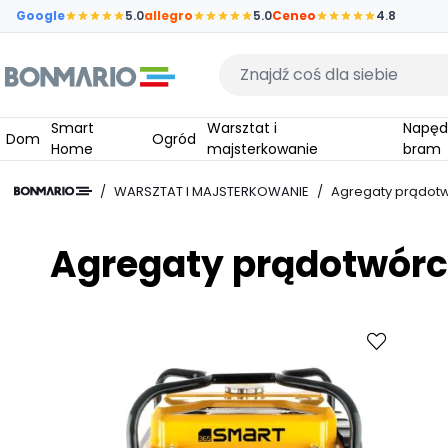
Przejdź do głównej zawartości strony
Google
5.0
allegro
5.0
Ceneo
4.8
Wpisz czego szukasz
Smart
Warsztat i
Napędy do
Dom
Ogród
Home
majsterkowanie
bram
/
WARSZTAT I MAJSTERKOWANIE
/
Agregaty prądot
Agregaty prądotwórc