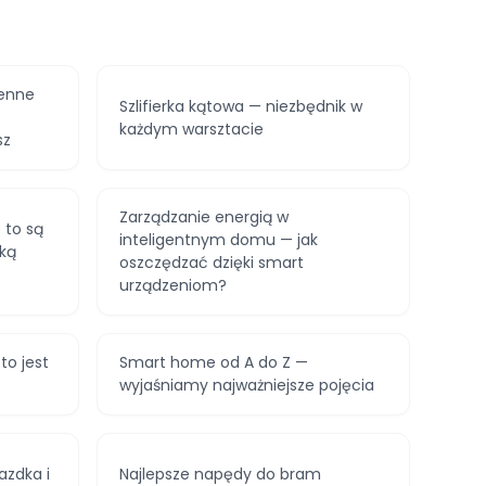
enne
Szlifierka kątowa — niezbędnik w
każdym warsztacie
sz
Zarządzanie energią w
 to są
inteligentnym domu — jak
aką
oszczędzać dzięki smart
urządzeniom?
to jest
Smart home od A do Z —
wyjaśniamy najważniejsze pojęcia
azdka i
Najlepsze napędy do bram