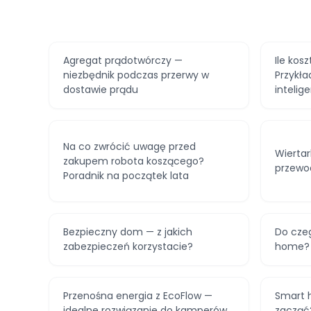
Agregat prądotwórczy —
Ile kos
niezbędnik podczas przerwy w
Przykła
dostawie prądu
inteli
Na co zwrócić uwagę przed
Wierta
zakupem robota koszącego?
przewo
Poradnik na początek lata
Bezpieczny dom — z jakich
Do czeg
zabezpieczeń korzystacie?
home?
Przenośna energia z EcoFlow —
Smart 
idealne rozwiązanie do kamperów,
zacząć