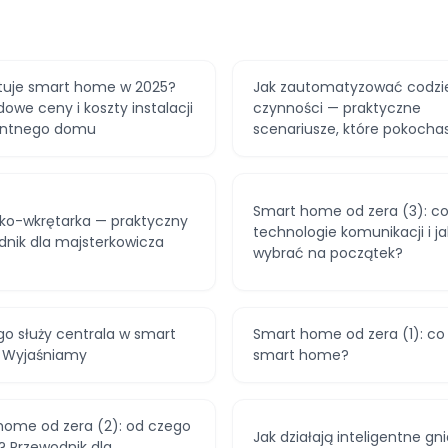
ztuje smart home w 2025?
Jak zautomatyzować codzi
dowe ceny i koszty instalacji
czynności — praktyczne
gentnego domu
scenariusze, które pokocha
Smart home od zera (3): co
rko-wkrętarka — praktyczny
technologie komunikacji i j
dnik dla majsterkowicza
wybrać na początek?
o służy centrala w smart
Smart home od zera (1): co 
 Wyjaśniamy
smart home?
home od zera (2): od czego
Jak działają inteligentne gni
? Przewodnik dla