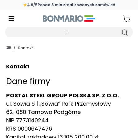
Przejdź do głównej zawartości strony
★
4.9/5
Ponad 3 mln zrealizowanych zamówień
Wpisz czego szukasz
/
Kontakt
Kontakt
Dane firmy
POSTAL STEEL GROUP POLSKA SP. Z O.O.
ul. Sowia 6 | „Sowia” Park Przemysłowy
62-080 Tarnowo Podgórne
NIP 7773140244
KRS 0000647476
Kapitał zakładowy 13 105 200,00 zł