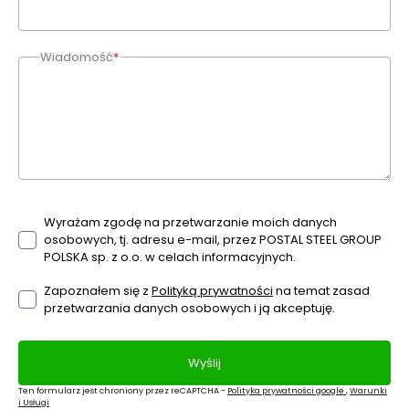
Wiadomość
*
Wyrażam zgodę na przetwarzanie moich danych
osobowych, tj. adresu e-mail, przez POSTAL STEEL GROUP
POLSKA sp. z o.o. w celach informacyjnych.
Zapoznałem się z
Polityką prywatności
na temat zasad
przetwarzania danych osobowych i ją akceptuję.
Wyślij
Ten formularz jest chroniony przez reCAPTCHA -
Polityka prywatności google
,
Warunki
i Usługi