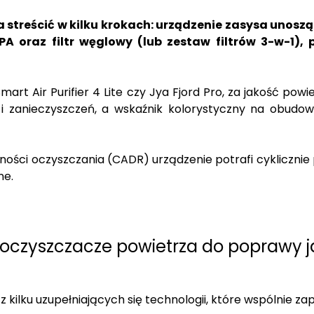
 streścić w kilku krokach: urządzenie zasysa unoszą
 HEPA oraz filtr węglowy (lub zestaw filtrów 3-w-1
rt Air Purifier 4 Lite czy Jya Fjord Pro, za jakość pow
u i zanieczyszczeń, a wskaźnik kolorystyczny na obudo
ności oczyszczania (CADR) urządzenie potrafi cykliczni
ne.
 oczyszczacze powietrza do poprawy j
ilku uzupełniających się technologii, które wspólnie za