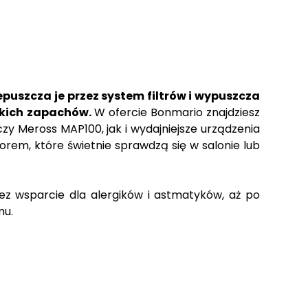
epuszcza je przez system filtrów i wypuszcza
ydkich zapachów.
W ofercie Bonmario znajdziesz
y Meross MAP100, jak i wydajniejsze urządzenia
atorem, które świetnie sprawdzą się w salonie lub
ez wsparcie dla alergików i astmatyków, aż po
mu.