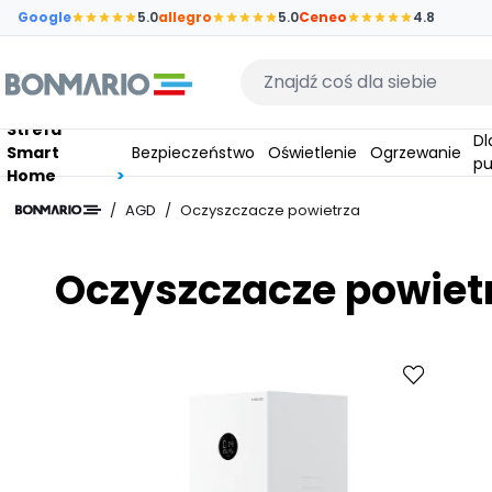
Przejdź do głównej zawartości strony
Google
5.0
allegro
5.0
Ceneo
4.8
Wpisz czego szukasz
Strefa
Dla
Smart
Bezpieczeństwo
Oświetlenie
Ogrzewanie
pu
Home
/
AGD
/
Oczyszczacze powietrza
Oczyszczacze powiet