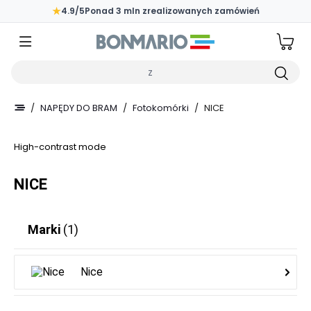
Przejdź do głównej zawartości strony
★
4.9/5
Ponad 3 mln zrealizowanych zamówień
Wpisz czego szukasz
/
NAPĘDY DO BRAM
/
Fotokomórki
/
NICE
High-contrast mode
NICE
Marki
(1)
Nice