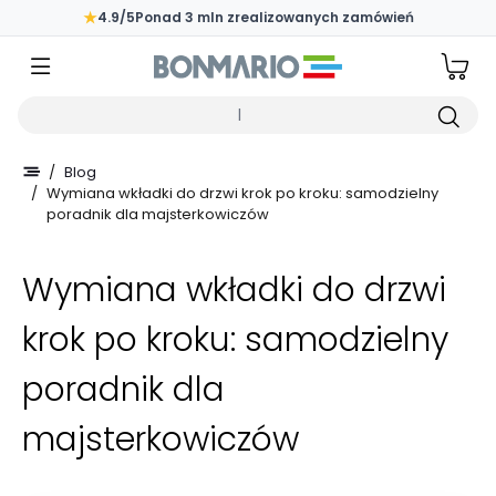
Przejdź do głównej zawartości strony
★
4.9/5
Ponad 3 mln zrealizowanych zamówień
Wpisz czego szukasz
/
Blog
/
Wymiana wkładki do drzwi krok po kroku: samodzielny
poradnik dla majsterkowiczów
Wymiana wkładki do drzwi
krok po kroku: samodzielny
poradnik dla
majsterkowiczów