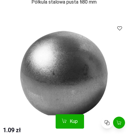
Półkula stalowa pusta fi80 mm
Kup
Porównaj
1.09 zł