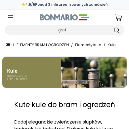
Przejdź do głównej zawartości strony
★
4.9/5
Ponad 3 mln zrealizowanych zamówień
Wpisz czego szukasz
/
ELEMENTY BRAM I OGRODZEŃ
/
Elementy kute
/
Kule
Kute kule do bram i ogrodzeń
Dodaj eleganckie zwieńczenie słupków,
barierek lub balustrad. Stalowe kule kute są