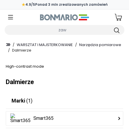
Przejdź do głównej zawartości strony
★
4.9/5
Ponad 3 mln zrealizowanych zamówień
Wpisz czego szukasz
/
WARSZTAT I MAJSTERKOWANIE
/
Narzędzia pomiarowe
/
Dalmierze
High-contrast mode
Dalmierze
Marki
(1)
Smart365