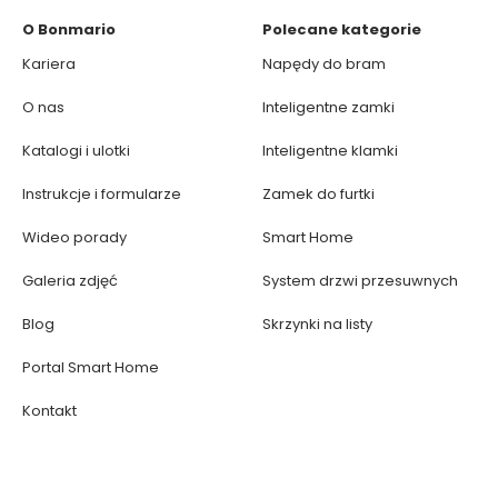
O Bonmario
Polecane kategorie
Kariera
Napędy do bram
O nas
Inteligentne zamki
Katalogi i ulotki
Inteligentne klamki
Instrukcje i formularze
Zamek do furtki
Wideo porady
Smart Home
Galeria zdjęć
System drzwi przesuwnych
Blog
Skrzynki na listy
Portal Smart Home
Kontakt