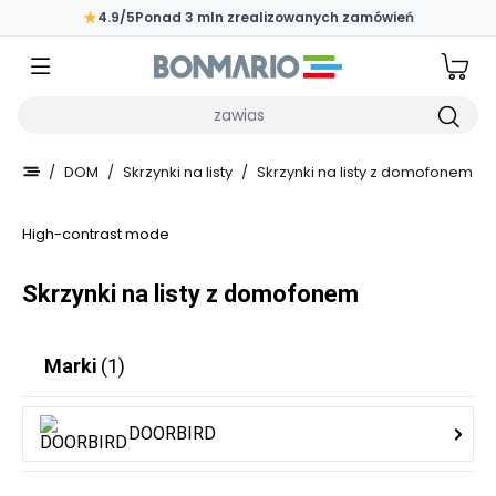
Przejdź do głównej zawartości strony
★
4.9/5
Ponad 3 mln zrealizowanych zamówień
Wpisz czego szukasz
/
DOM
/
Skrzynki na listy
/
Skrzynki na listy z domofonem
High-contrast mode
Skrzynki na listy z domofonem
Marki
(1)
DOORBIRD