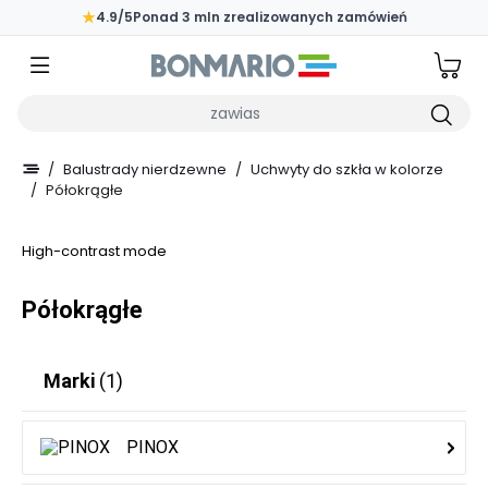
Przejdź do głównej zawartości strony
★
4.9/5
Ponad 3 mln zrealizowanych zamówień
Wpisz czego szukasz
/
Balustrady nierdzewne
/
Uchwyty do szkła w kolorze
/
Półokrągłe
High-contrast mode
Półokrągłe
Marki
(1)
PINOX