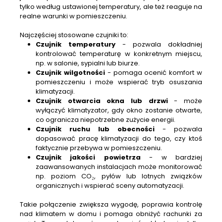
tylko według ustawionej temperatury, ale też reaguje na
realne warunki w pomieszczeniu.
Najczęściej stosowane czujniki to:
Czujnik temperatury
- pozwala dokładniej
kontrolować temperaturę w konkretnym miejscu,
np. w salonie, sypialni lub biurze.
Czujnik wilgotności
- pomaga ocenić komfort w
pomieszczeniu i może wspierać tryb osuszania
klimatyzacji.
Czujnik otwarcia okna lub drzwi
- może
wyłączyć klimatyzator, gdy okno zostanie otwarte,
co ogranicza niepotrzebne zużycie energii.
Czujnik ruchu lub obecności
- pozwala
dopasować pracę klimatyzacji do tego, czy ktoś
faktycznie przebywa w pomieszczeniu.
Czujnik jakości powietrza
- w bardziej
zaawansowanych instalacjach może monitorować
np. poziom CO₂, pyłów lub lotnych związków
organicznych i wspierać sceny automatyzacji.
Takie połączenie zwiększa wygodę, poprawia kontrolę
nad klimatem w domu i pomaga obniżyć rachunki za