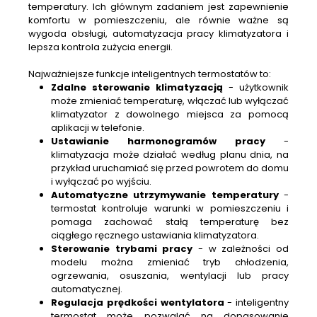
temperatury. Ich głównym zadaniem jest zapewnienie
komfortu w pomieszczeniu, ale równie ważne są
wygoda obsługi, automatyzacja pracy klimatyzatora i
lepsza kontrola zużycia energii.
Najważniejsze funkcje inteligentnych termostatów to:
Zdalne sterowanie klimatyzacją
- użytkownik
może zmieniać temperaturę, włączać lub wyłączać
klimatyzator z dowolnego miejsca za pomocą
aplikacji w telefonie.
Ustawianie harmonogramów pracy
-
klimatyzacja może działać według planu dnia, na
przykład uruchamiać się przed powrotem do domu
i wyłączać po wyjściu.
Automatyczne utrzymywanie temperatury
-
termostat kontroluje warunki w pomieszczeniu i
pomaga zachować stałą temperaturę bez
ciągłego ręcznego ustawiania klimatyzatora.
Sterowanie trybami pracy
- w zależności od
modelu można zmieniać tryb chłodzenia,
ogrzewania, osuszania, wentylacji lub pracy
automatycznej.
Regulacja prędkości wentylatora
- inteligentny
termostat może pozwalać na dopasowanie