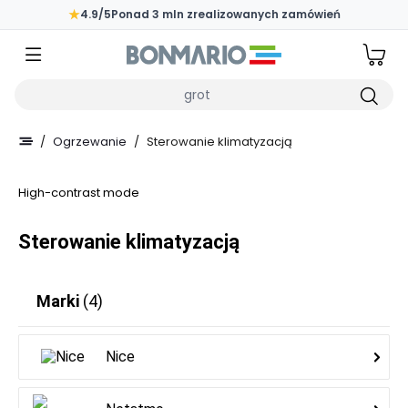
Przejdź do głównej zawartości strony
★
4.9/5
Ponad 3 mln zrealizowanych zamówień
Wpisz czego szukasz
/
Ogrzewanie
/
Sterowanie klimatyzacją
High-contrast mode
Sterowanie klimatyzacją
Marki
(4)
Nice