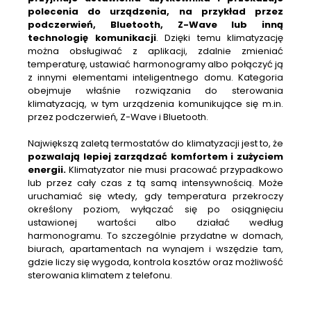
polecenia do urządzenia, na przykład przez
podczerwień, Bluetooth, Z-Wave lub inną
technologię komunikacji
. Dzięki temu klimatyzację
można obsługiwać z aplikacji, zdalnie zmieniać
temperaturę, ustawiać harmonogramy albo połączyć ją
z innymi elementami inteligentnego domu. Kategoria
obejmuje właśnie rozwiązania do sterowania
klimatyzacją, w tym urządzenia komunikujące się
m.in
.
przez podczerwień, Z-Wave i Bluetooth.
Największą zaletą termostatów do klimatyzacji jest to, że
pozwalają lepiej zarządzać komfortem i zużyciem
energii.
Klimatyzator nie musi pracować przypadkowo
lub przez cały czas z tą samą intensywnością. Może
uruchamiać się wtedy, gdy temperatura przekroczy
określony poziom, wyłączać się po osiągnięciu
ustawionej wartości albo działać według
harmonogramu. To szczególnie przydatne w domach,
biurach, apartamentach na wynajem i wszędzie tam,
gdzie liczy się wygoda, kontrola kosztów oraz możliwość
sterowania klimatem z telefonu.