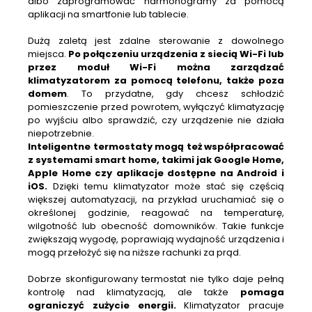
albo zaprogramować harmonogramy za pomocą
aplikacji na smartfonie lub tablecie.
Dużą zaletą jest zdalne sterowanie z dowolnego
miejsca.
Po połączeniu urządzenia z siecią Wi-Fi lub
przez moduł Wi-Fi można zarządzać
klimatyzatorem za pomocą telefonu, także poza
domem
. To przydatne, gdy chcesz schłodzić
pomieszczenie przed powrotem, wyłączyć klimatyzację
po wyjściu albo sprawdzić, czy urządzenie nie działa
niepotrzebnie.
Inteligentne termostaty mogą też współpracować
z systemami smart home, takimi jak Google Home,
Apple Home czy aplikacje dostępne na Android i
iOS.
Dzięki temu klimatyzator może stać się częścią
większej automatyzacji, na przykład uruchamiać się o
określonej godzinie, reagować na temperaturę,
wilgotność lub obecność domowników. Takie funkcje
zwiększają wygodę, poprawiają wydajność urządzenia i
mogą przełożyć się na niższe rachunki za prąd.
Dobrze skonfigurowany termostat nie tylko daje pełną
kontrolę nad klimatyzacją, ale także
pomaga
ograniczyć zużycie energii.
Klimatyzator pracuje