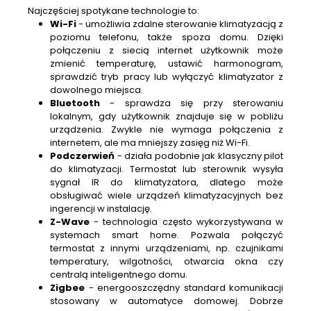
Najczęściej spotykane technologie to:
Wi-Fi
- umożliwia zdalne sterowanie klimatyzacją z
poziomu telefonu, także spoza domu. Dzięki
połączeniu z siecią internet użytkownik może
zmienić temperaturę, ustawić harmonogram,
sprawdzić tryb pracy lub wyłączyć klimatyzator z
dowolnego miejsca.
Bluetooth
- sprawdza się przy sterowaniu
lokalnym, gdy użytkownik znajduje się w pobliżu
urządzenia. Zwykle nie wymaga połączenia z
internetem, ale ma mniejszy zasięg niż Wi-Fi.
Podczerwień
- działa podobnie jak klasyczny pilot
do klimatyzacji. Termostat lub sterownik wysyła
sygnał IR do klimatyzatora, dlatego może
obsługiwać wiele urządzeń klimatyzacyjnych bez
ingerencji w instalację.
Z-Wave
- technologia często wykorzystywana w
systemach smart home. Pozwala połączyć
termostat z innymi urządzeniami, np. czujnikami
temperatury, wilgotności, otwarcia okna czy
centralą inteligentnego domu.
Zigbee
- energooszczędny standard komunikacji
stosowany w automatyce domowej. Dobrze