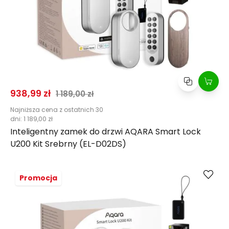
Cena promocyjna
Normalna cena
938,99 zł
1 189,00 zł
Najniższa cena z ostatnich 30
dni:
1 189,00 zł
Inteligentny zamek do drzwi AQARA Smart Lock
U200 Kit Srebrny (EL-D02DS)
Kup
Porównaj
Promocja