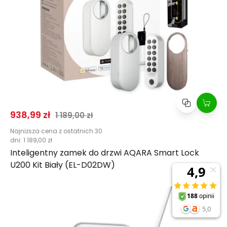
Cena promocyjna
Normalna cena
938,99 zł
1 189,00 zł
Najniższa cena z ostatnich 30
dni:
1 189,00 zł
Inteligentny zamek do drzwi AQARA Smart Lock
U200 Kit Biały (EL-D02DW)
Kup
Porównaj