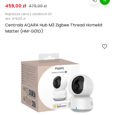
Cena promocyjna
Normalna cena
459,00 zł
479,00 zł
Najniższa cena z ostatnich 30
dni:
479,00 zł
Centrala AQARA Hub M3 Zigbee Thread Homekit
Matter (HM-G01D)
Kup
Porównaj