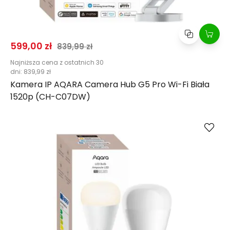
Cena promocyjna
Normalna cena
599,00 zł
839,99 zł
Najniższa cena z ostatnich 30
dni:
839,99 zł
Kamera IP AQARA Camera Hub G5 Pro Wi-Fi Biała
1520p (CH-C07DW)
Kup
Porównaj