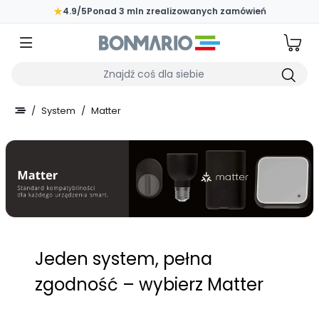
Przejdź do głównej zawartości strony
★
4.9/5
Ponad 3 mln zrealizowanych zamówień
Wpisz czego szukasz
/
System
/
Matter
Jeden system, pełna
zgodność – wybierz Matter