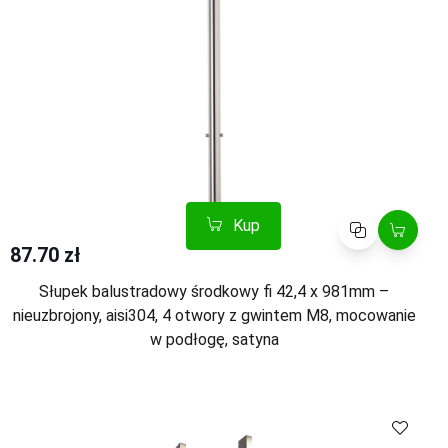
Kup
Porównaj
87.70 zł
Słupek balustradowy środkowy fi 42,4 x 981mm –
nieuzbrojony, aisi304, 4 otwory z gwintem M8, mocowanie
w podłogę, satyna
Kup
Porównaj