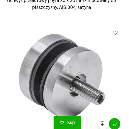
Uchwyt przelotowy pręta 20 x 20 mm - mocowany do
płaszczyzny, AISI304, satyna
Kup
Porównaj
Kup
Porównaj