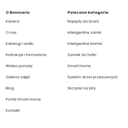
O Bonmario
Polecane kategorie
Kariera
Napędy do bram
O nas
Inteligentne zamki
Katalogi i ulotki
Inteligentne klamki
Instrukcje i formularze
Zamek do furtki
Wideo porady
Smart Home
Galeria zdjęć
System drzwi przesuwnych
Blog
Skrzynki na listy
Portal Smart Home
Kontakt