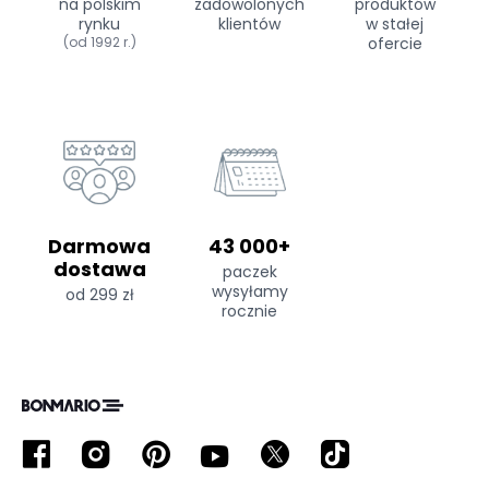
na polskim
zadowolonych
produktów
rynku
klientów
w stałej
(od 1992 r.)
ofercie
Darmowa
43 000+
dostawa
paczek
wysyłamy
od 299 zł
rocznie