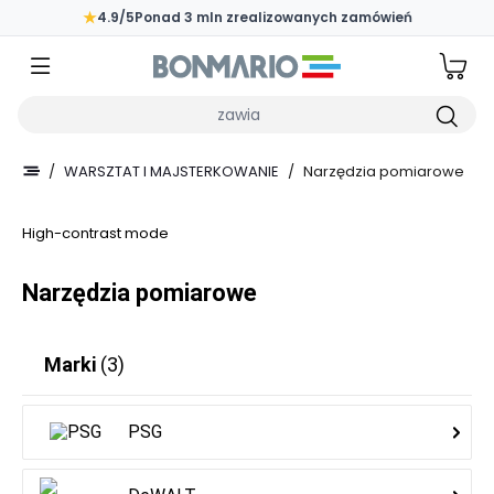
Przejdź do głównej zawartości strony
★
4.9/5
Ponad 3 mln zrealizowanych zamówień
Wpisz czego szukasz
/
WARSZTAT I MAJSTERKOWANIE
/
Narzędzia pomiarowe
High-contrast mode
Narzędzia pomiarowe
Marki
(3)
PSG