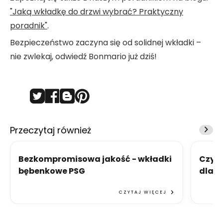
"Jaką wkładkę do drzwi wybrać? Praktyczny
poradnik"
.
Bezpieczeństwo zaczyna się od solidnej wkładki –
nie zwlekaj, odwiedź Bonmario już dziś!
Przeczytaj również
Bezkompromisowa jakość - wkładki
Czym 
bębenkowe PSG
dlacz
CZYTAJ WIĘCEJ