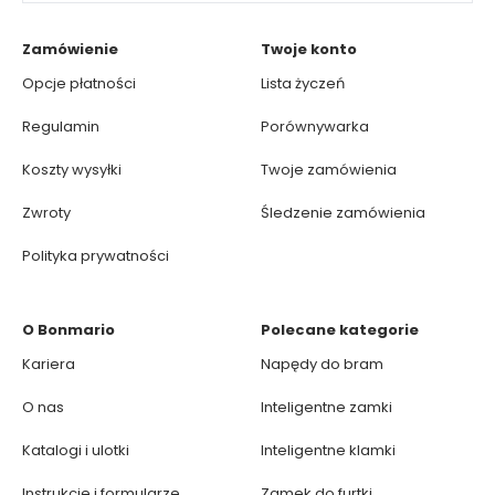
Zamówienie
Twoje konto
Opcje płatności
Lista życzeń
Regulamin
Porównywarka
Koszty wysyłki
Twoje zamówienia
Zwroty
Śledzenie zamówienia
Polityka prywatności
O Bonmario
Polecane kategorie
Kariera
Napędy do bram
O nas
Inteligentne zamki
Katalogi i ulotki
Inteligentne klamki
Instrukcje i formularze
Zamek do furtki