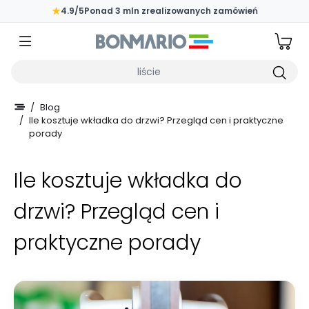
Przejdź do głównej zawartości strony
★
4.9/5
Ponad 3 mln zrealizowanych zamówień
Wpisz czego szukasz
/
Blog
/
Ile kosztuje wkładka do drzwi? Przegląd cen i praktyczne
porady
Ile kosztuje wkładka do
drzwi? Przegląd cen i
praktyczne porady