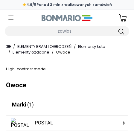
Przejdź do głównej zawartości strony
★
4.9/5
Ponad 3 mln zrealizowanych zamówień
Wpisz czego szukasz
/
ELEMENTY BRAM I OGRODZEŃ
/
Elementy kute
/
Elementy ozdobne
/
Owoce
High-contrast mode
Owoce
Marki
(1)
POSTAL