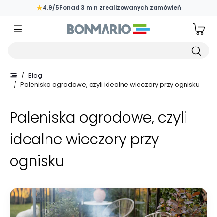
Przejdź do głównej zawartości strony
★
4.9/5
Ponad 3 mln zrealizowanych zamówień
Wpisz czego szukasz
/
Blog
/
Paleniska ogrodowe, czyli idealne wieczory przy ognisku
Paleniska ogrodowe, czyli
idealne wieczory przy
ognisku