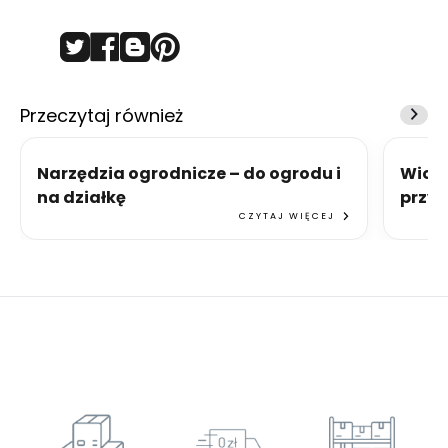
Przeczytaj również
Narzędzia ogrodnicze – do ogrodu i
Wiose
na działkę
przy
CZYTAJ WIĘCEJ