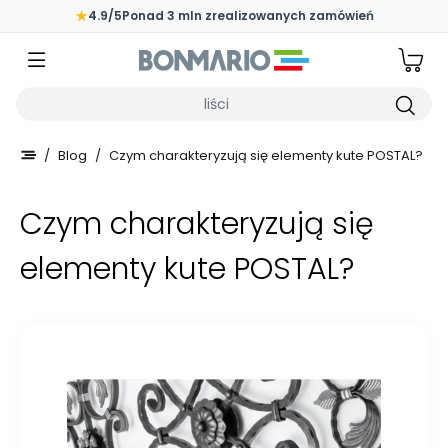
Przejdź do głównej zawartości strony
★
4.9/5
Ponad 3 mln zrealizowanych zamówień
Wpisz czego szukasz
/
Blog
/
Czym charakteryzują się elementy kute POSTAL?
Czym charakteryzują się
elementy kute POSTAL?