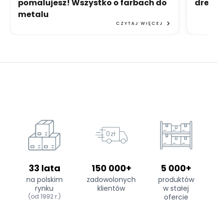
pomalujesz! Wszystko o farbach do
drew
metalu
CZYTAJ WIĘCEJ
33 lata
150 000+
5 000+
na polskim
zadowolonych
produktów
rynku
klientów
w stałej
(od 1992 r.)
ofercie