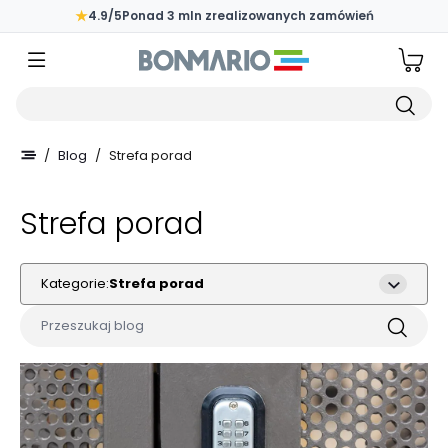
Przejdź do głównej zawartości strony
★
4.9/5
Ponad 3 mln zrealizowanych zamówień
Wpisz czego szukasz
/
Blog
/
Strefa porad
Strefa porad
Kategorie:
Strefa porad