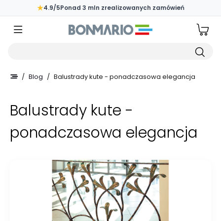
Przejdź do głównej zawartości strony
★
4.9/5
Ponad 3 mln zrealizowanych zamówień
Wpisz czego szukasz
/
Blog
/
Balustrady kute - ponadczasowa elegancja
Balustrady kute -
ponadczasowa elegancja