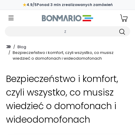
Przejdź do głównej zawartości strony
★
4.9/5
Ponad 3 mln zrealizowanych zamówień
Wpisz czego szukasz
/
Blog
/
Bezpieczeństwo i komfort, czyli wszystko, co musisz
wiedzieć o domofonach i wideodomofonach
Bezpieczeństwo i komfort,
czyli wszystko, co musisz
wiedzieć o domofonach i
wideodomofonach