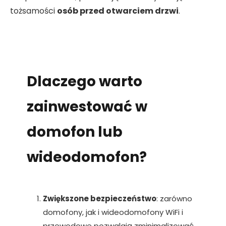
tożsamości
osób przed otwarciem drzwi
.
Dlaczego warto
zainwestować w
domofon lub
wideodomofon?
Zwiększone bezpieczeństwo
: zarówno
domofony, jak i wideodomofony WiFi i
przewodowe pozwalają zminimalizować