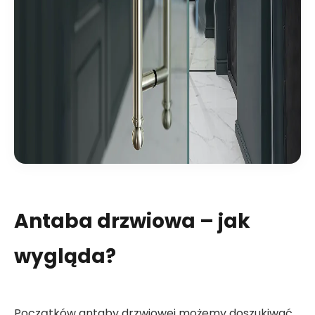
Antaba drzwiowa – jak
wygląda?
Początków antaby drzwiowej możemy doszukiwać