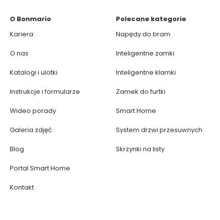
O Bonmario
Polecane kategorie
Kariera
Napędy do bram
O nas
Inteligentne zamki
Katalogi i ulotki
Inteligentne klamki
Instrukcje i formularze
Zamek do furtki
Wideo porady
Smart Home
Galeria zdjęć
System drzwi przesuwnych
Blog
Skrzynki na listy
Portal Smart Home
Kontakt