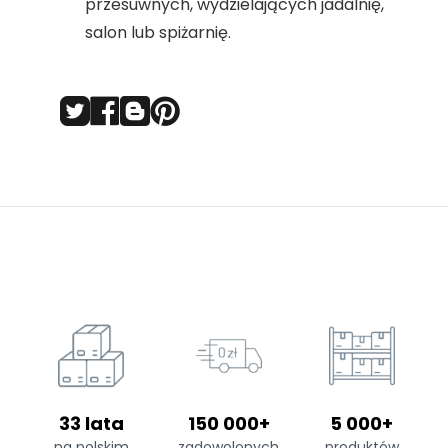
przesuwnych, wydzielających jadalnię,
salon lub spiżarnię.
33 lata
150 000+
5 000+
na polskim
zadowolonych
produktów