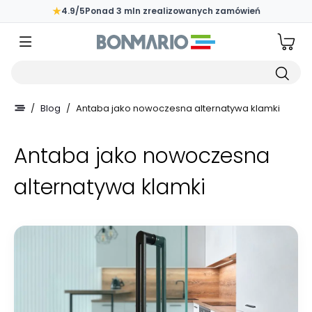
Przejdź do głównej zawartości strony
★
4.9/5
Ponad 3 mln zrealizowanych zamówień
Wpisz czego szukasz
/
Blog
/
Antaba jako nowoczesna alternatywa klamki
Antaba jako nowoczesna
alternatywa klamki