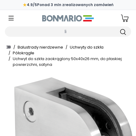
Przejdź do głównej zawartości strony
★
4.9/5
Ponad 3 mln zrealizowanych zamówień
Wpisz czego szukasz
/
Balustrady nierdzewne
/
Uchwyty do szkła
/
Półokrągłe
/
Uchwyt do szkła zaokrąglony 50x40x26 mm, do płaskiej
powierzchni, satyna