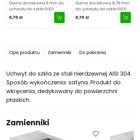
Guma dociskowa 8 mm do
Guma dociskowa 8,76 mm
uchwytu do szkła 50D1
do uchwytu do szkła 50D1
0,70 zł
0,70 zł
Opis produktu
Zamienniki
Do pobrania
Uchwyt do szkła ze stali nierdzewnej AISI 304.
Sposób wykończenia: satyna. Produkt do
wkręcenia, dedykowany do powierzchni
płaskich.
Zamienniki
Kup
Porównaj