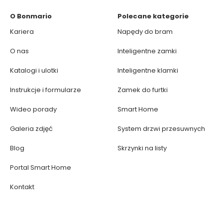
O Bonmario
Polecane kategorie
Kariera
Napędy do bram
O nas
Inteligentne zamki
Katalogi i ulotki
Inteligentne klamki
Instrukcje i formularze
Zamek do furtki
Wideo porady
Smart Home
Galeria zdjęć
System drzwi przesuwnych
Blog
Skrzynki na listy
Portal Smart Home
Kontakt