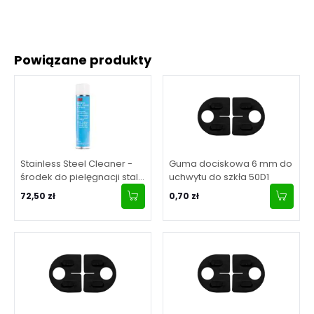
Powiązane produkty
Stainless Steel Cleaner -
Guma dociskowa 6 mm do
środek do pielęgnacji stali
uchwytu do szkła 50D1
nierdzewnej, poj. 600 ml,
72,50 zł
0,70 zł
aerozol