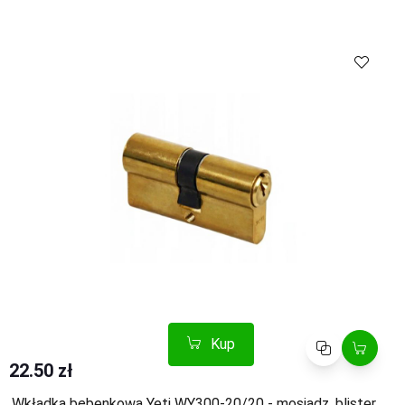
Kup
Porównaj
Kup
Porównaj
22.50 zł
Wkładka bębenkowa Yeti WY300-20/20 - mosiądz, blister