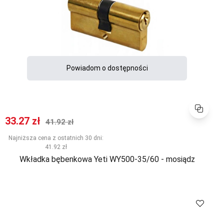
Powiadom o dostępności
Porównaj
Cena promocyjna
Normalna cena
33.27 zł
41.92 zł
Najniższa cena z ostatnich 30 dni:
41.92 zł
Wkładka bębenkowa Yeti WY500-35/60 - mosiądz