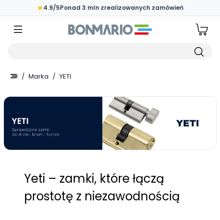
Przejdź do głównej zawartości strony
★
4.9/5
Ponad 3 mln zrealizowanych zamówień
Wpisz czego szukasz
/
Marka
/
YETI
Yeti – zamki, które łączą
prostotę z niezawodnością