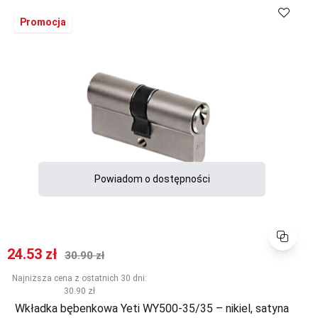
Porównaj
Promocja
Powiadom o dostępności
Porównaj
Cena promocyjna
Normalna cena
24.53 zł
30.90 zł
Najniższa cena z ostatnich 30 dni:
30.90 zł
Wkładka bębenkowa Yeti WY500-35/35 – nikiel, satyna