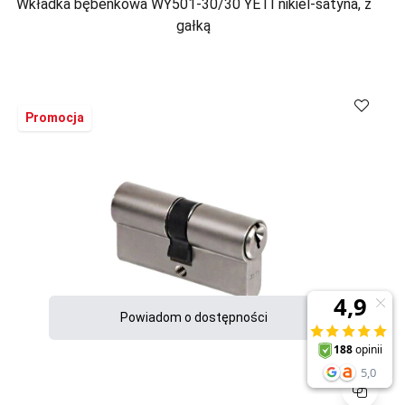
Wkładka bębenkowa WY501-30/30 YETI nikiel-satyna, z
gałką
Porównaj
Promocja
Powiadom o dostępności
Porównaj