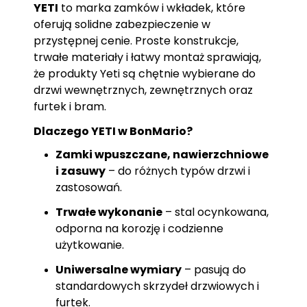
YETI
to marka zamków i wkładek, które
oferują solidne zabezpieczenie w
przystępnej cenie. Proste konstrukcje,
trwałe materiały i łatwy montaż sprawiają,
że produkty Yeti są chętnie wybierane do
drzwi wewnętrznych, zewnętrznych oraz
furtek i bram.
Dlaczego YETI w BonMario?
Zamki wpuszczane, nawierzchniowe
i zasuwy
– do różnych typów drzwi i
zastosowań.
Trwałe wykonanie
– stal ocynkowana,
odporna na korozję i codzienne
użytkowanie.
Uniwersalne wymiary
– pasują do
standardowych skrzydeł drzwiowych i
furtek.