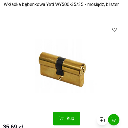
Wkładka bębenkowa Yeti WY500-35/35 - mosiądz, blister
Kup
Porównaj
Kup
Porównaj
35.69 zł