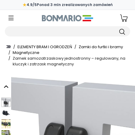
Przejdź do głównej zawartości strony
★
4.9/5
Ponad 3 mln zrealizowanych zamówień
Wpisz czego szukasz
/
ELEMENTY BRAM I OGRODZEŃ
/
Zamki do furtki i bramy
/
Magnetyczne
/
Zamek samozatrzaskowy jednostronny – regulowany, na
kluczyk i zatrzask magnetyczny