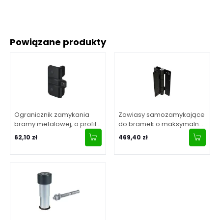
Powiązane produkty
Ogranicznik zamykania
Zawiasy samozamykające
bramy metalowej, o profilu
do bramek o maksymalnej
prostokątnym - 1 szt.
wadze 20 kg (ścienno-
62,10 zł
469,40 zł
słupkowe) - 2szt.