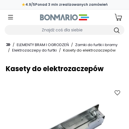
Przejdź do głównej zawartości strony
★
4.9/5
Ponad 3 mln zrealizowanych zamówień
Wpisz czego szukasz
/
ELEMENTY BRAM I OGRODZEŃ
/
Zamki do furtki i bramy
/
Elektrozaczepy do furtki
/
Kasety do elektrozaczepów
Kasety do elektrozaczepów
Kup
Porównaj