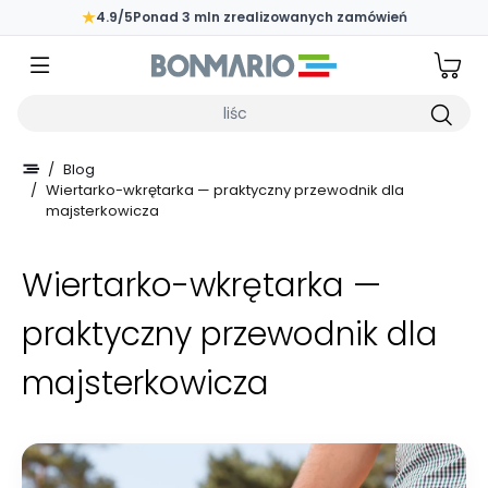
Przejdź do głównej zawartości strony
★
4.9/5
Ponad 3 mln zrealizowanych zamówień
Wpisz czego szukasz
/
Blog
/
Wiertarko-wkrętarka — praktyczny przewodnik dla
majsterkowicza
Wiertarko-wkrętarka —
praktyczny przewodnik dla
majsterkowicza