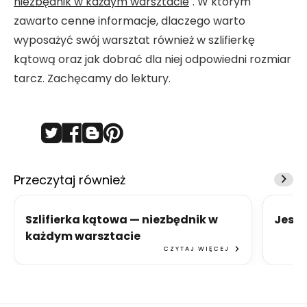
niezbędnik w każdym warsztacie
". W którym
zawarto cenne informacje, dlaczego warto
wyposażyć swój warsztat również w szlifierkę
kątową oraz jak dobrać dla niej odpowiedni rozmiar
tarcz. Zachęcamy do lektury.
Przeczytaj również
Szlifierka kątowa — niezbędnik w
Jesie
każdym warsztacie
CZYTAJ WIĘCEJ