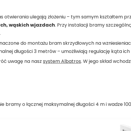
as otwierania ulegają złożeniu – tym samym kształtem p
h, wąskich wjazdach
. Przy instalacji bramy szczegól
.
eznaczone do montażu bram skrzydłowych na wzniesienia
alnej długości 3 metrów – umożliwiają regulację kąta ich
wróć uwagę na nasz
system Albatros
. W jego skład wchodzi
ie bramy o łącznej maksymalnej długości 4 m i wadze 100