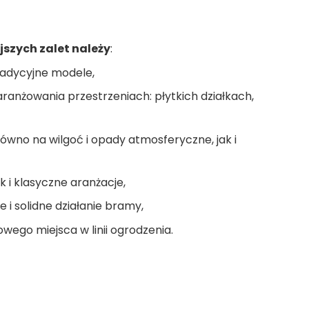
jszych zalet należy
:
radycyjne modele,
ranżowania przestrzeniach: płytkich działkach,
wno na wilgoć i opady atmosferyczne, jak i
 i klasyczne aranżacje,
i solidne działanie bramy,
wego miejsca w linii ogrodzenia.