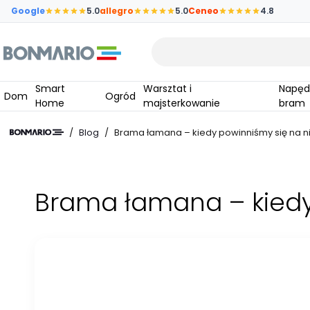
Przejdź do głównej zawartości strony
Google
5.0
allegro
5.0
Ceneo
4.8
Wpisz czego szukasz
Smart
Warsztat i
Napędy do
Dom
Ogród
Home
majsterkowanie
bram
/
Blog
/
Brama łamana – kiedy powinniśmy się na 
Brama łamana – kiedy