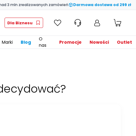
nad 3 mln zrealizowanych zamówień
Darmowa dostawa od 299 zł
Dla Biznesu
O
Marki
Blog
Promocje
Nowości
Outlet
nas
 zdecydować?