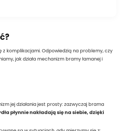
ć?
ę z komplikacjami. Odpowiedzią na problemy, czy
niamy, jak działa mechanizm bramy łamanej i
m jej działania jest prosty: zazwyczaj brama
a płynnie nakładają się na siebie, dzięki
ywane są w sytuacjach, gdy mierzymy się z: