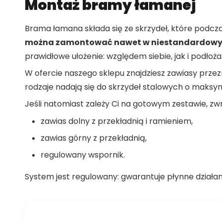
Montaż bramy łamanej
Brama łamana składa się ze skrzydeł, które podcz
można zamontować nawet w niestandardowyc
prawidłowe ułożenie: względem siebie, jak i podłoża
W ofercie naszego sklepu znajdziesz zawiasy prz
rodzaje nadają się do skrzydeł stalowych o maksym
Jeśli natomiast zależy Ci na gotowym zestawie, z
zawias dolny z przekładnią i ramieniem,
zawias górny z przekładnią,
regulowany wspornik.
System jest regulowany: gwarantuje płynne działan