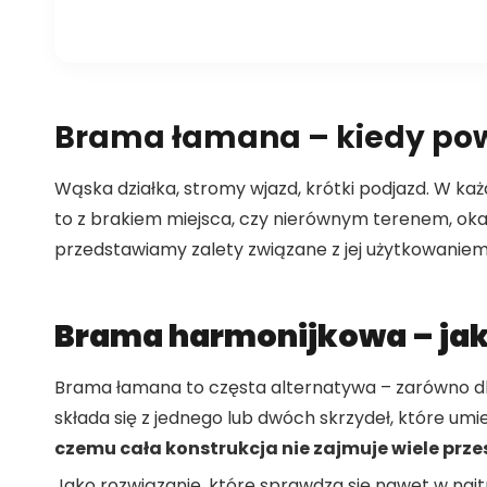
Brama łamana – kiedy pow
Wąska działka, stromy wjazd, krótki podjazd. W k
to z brakiem miejsca, czy nierównym terenem, oka
przedstawiamy zalety związane z jej użytkowaniem
Brama harmonijkowa – jak
Brama łamana to częsta alternatywa – zarówno dla
składa się z jednego lub dwóch skrzydeł, które umi
czemu cała konstrukcja nie zajmuje wiele prze
Jako rozwiązanie, które sprawdza się nawet w naj