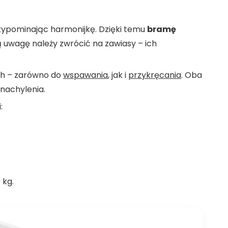
rzypominając harmonijkę. Dzięki temu
bramę
ną uwagę należy zwrócić na zawiasy – ich
ch – zarówno do
wspawania
, jak i
przykręcania
. Oba
 nachylenia.
:
 kg.