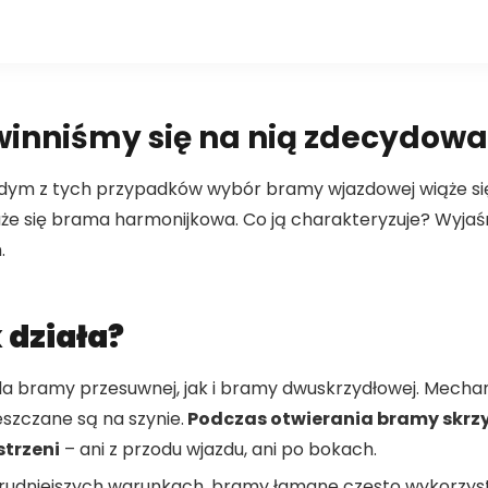
inniśmy się na nią zdecydowa
ażdym z tych przypadków wybór bramy wjazdowej wiąże si
że się brama harmonijkowa. Co ją charakteryzuje? Wyjaś
.
 działa?
 bramy przesuwnej, jak i bramy dwuskrzydłowej. Mechaniz
eszczane są na szynie.
Podczas otwierania bramy skrzydł
strzeni
– ani z przodu wjazdu, ani po bokach.
trudniejszych warunkach, bramy łamane często wykorzyst