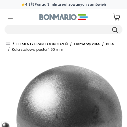
Przejdź do głównej zawartości strony
★
4.9/5
Ponad 3 mln zrealizowanych zamówień
Wpisz czego szukasz
/
ELEMENTY BRAM I OGRODZEŃ
/
Elementy kute
/
Kule
/
Kula stalowa pusta fi 90 mm