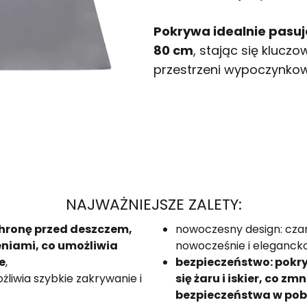
Pokrywa idealnie pasuj
80 cm
, stając się kluc
przestrzeni wypoczynkow
NAJWAŻNIEJSZE ZALETY:
chronę przed deszczem,
nowoczesny design: czar
eniami, co umożliwia
nowocześnie i elegancko
e
,
bezpieczeństwo: pokr
iwia szybkie zakrywanie i
się żaru i iskier, co z
bezpieczeństwa w pobl