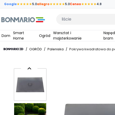
Przejdź do głównej zawartości strony
Google
5.0
allegro
5.0
Ceneo
4.8
Wpisz czego szukasz
Smart
Warsztat i
Napędy do
Dom
Ogród
Home
majsterkowanie
bram
/
OGRÓD
/
Paleniska
/
Pokrywa kwadratowa do pa