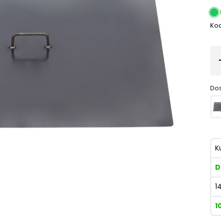
Kod
Dos
K
D
1
1