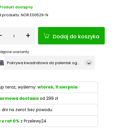
Produkt dostępny
 produktu:
NOR.E00529-N
-
+
Dodaj do koszyka
Ilość
tępne warianty
Pokrywa kwadratowa do palenisk ogrodowych – 60 x 60 cm
Pokrywa kwadratowa do palenisk ogrodowych – 70 x 70 cm
up teraz, wyślemy:
wtorek, 11 sierpnia
armowa dostawa
od 299 zł
4 dni na zwrot bez powodu
0 x rat 0%
z Przelewy24