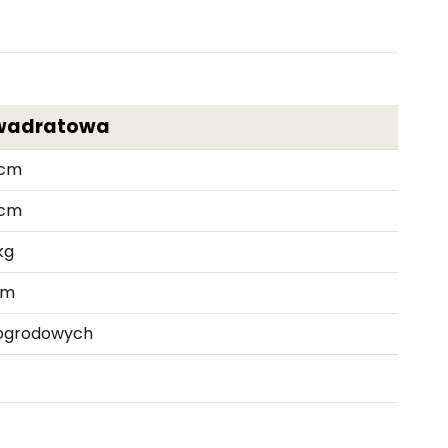
wadratowa
 cm
 cm
kg
cm
 ogrodowych