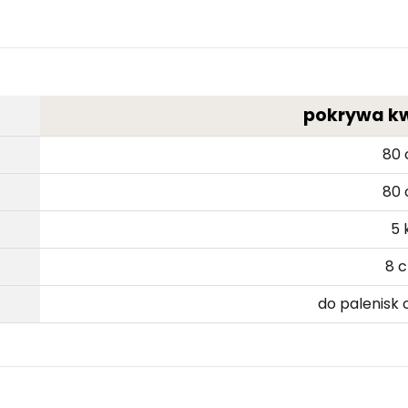
pokrywa k
80
80
5 
8 
do palenisk