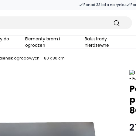
Ponad 33 lata na rynku
Po
Elementy bram i
Balustrady
ogrodzeń
nierdzewne
lenisk ogrodowych – 80 x 80 cm
P
p
8
2