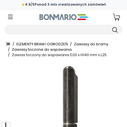
Przejdź do głównej zawartości strony
★
4.9/5
Ponad 3 mln zrealizowanych zamówień
Wpisz czego szukasz
/
ELEMENTY BRAM I OGRODZEŃ
/
Zawiasy do bramy
/
Zawiasy toczone do wspawania
/
Zawias toczony do wspawania D20 x H140 mm x L25