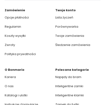
Zamówienie
Twoje konto
Opcje płatności
Lista życzeń
Regulamin
Porównywarka
Koszty wysyłki
Twoje zamówienia
Zwroty
Śledzenie zamówienia
Polityka prywatności
O Bonmario
Polecane kategorie
Kariera
Napędy do bram
O nas
Inteligentne zamki
Katalogi i ulotki
Inteligentne klamki
Instrukcje i formularze
Zamek do furtki