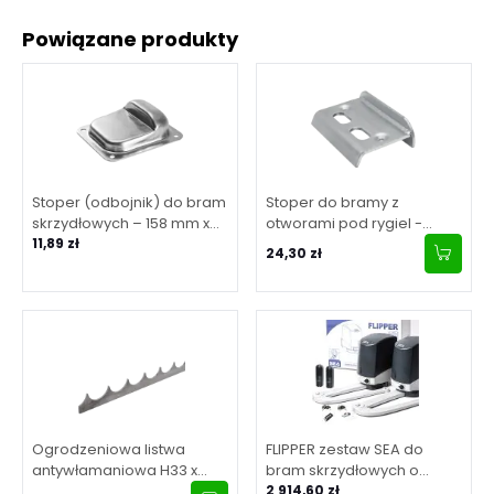
Powiązane produkty
Stoper (odbojnik) do bram
Stoper do bramy z
skrzydłowych – 158 mm x
otworami pod rygiel -
138 mm x H50 mm
11,89 zł
ocynk 67 mm
24,30 zł
Ogrodzeniowa listwa
FLIPPER zestaw SEA do
antywłamaniowa H33 x
bram skrzydłowych o
L2000 x 3 mm
maksymalnej długości
2 914,60 zł