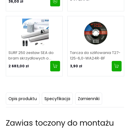
36,00 zł
skrzydła 2 m
SURF 250 zestaw SEA do
Tarcza do szlifowania T27-
bram skrzydłowych o
125-6,0-WA24R-BF
maksymalnej długości
2 683,00 zł
3,90 zł
skrzydła 2.5 m
Opis produktu
Specyfikacja
Zamienniki
Zawias toczony do montażu