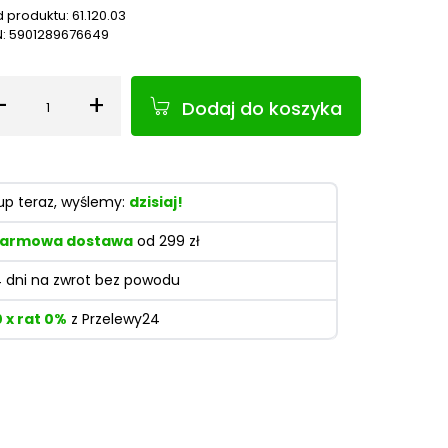
 produktu:
61.120.03
N:
5901289676649
-
+
Dodaj do koszyka
Ilość
up teraz, wyślemy:
dzisiaj!
armowa dostawa
od 299 zł
4 dni na zwrot bez powodu
0 x rat 0%
z Przelewy24