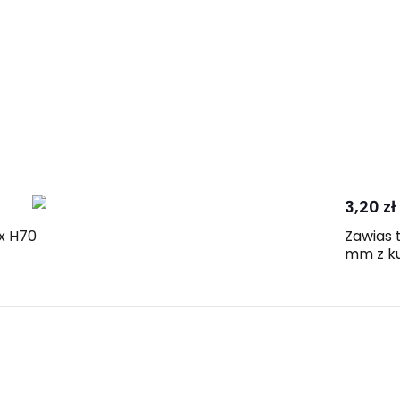
3,20 zł
x H70
Zawias 
mm z k