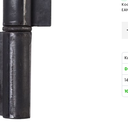
Kod
EA
K
D
1
1