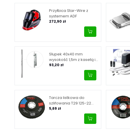
Przyłbica Star-Wire z
systemem ADF
272,90 zł
Słupek 40x40 mm
wysokość 1,5m z kasetą i
zamkiem 90/20
93,20 zł
Tarcza listkowa do
szlifowania T29 125-22
granulacja 40, INOX
5,69 zł