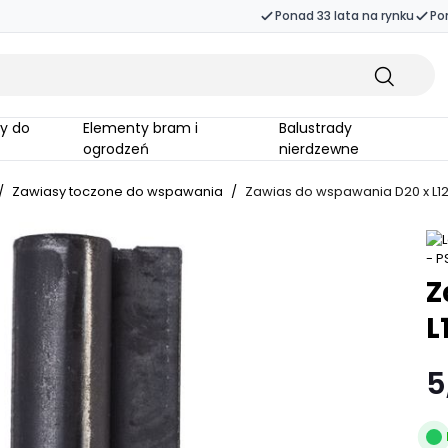
Ponad 33 lata na rynku
Po
Elementy bram i
Balustrady
ogrodzeń
nierdzewne
/
Zawiasy toczone do wspawania
/
Zawias do wspawania D20 x L12
Z
L
5