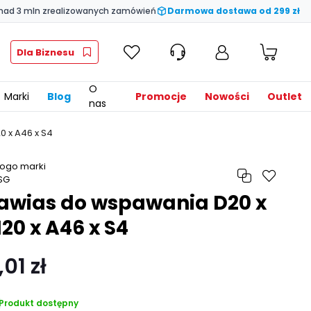
nad 3 mln zrealizowanych zamówień
Darmowa dostawa od 299 zł
Dla Biznesu
O
Marki
Blog
Promocje
Nowości
Outlet
nas
0 x A46 x S4
awias do wspawania D20 x
120 x A46 x S4
,01 zł
Produkt dostępny