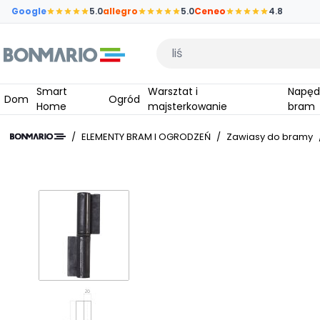
Przejdź do głównej zawartości strony
Google
5.0
allegro
5.0
Ceneo
4.8
Wpisz czego szukasz
Smart
Warsztat i
Napędy do
Dom
Ogród
Home
majsterkowanie
bram
/
ELEMENTY BRAM I OGRODZEŃ
/
Zawiasy do bramy