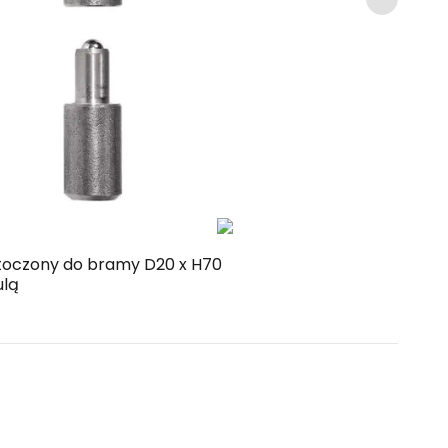
Kup
Porównaj
toczony do bramy D20 x H70
ulą