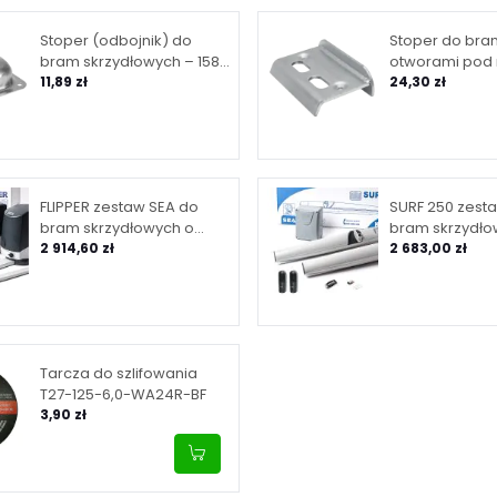
Stoper (odbojnik) do
Stoper do bra
bram skrzydłowych – 158
otworami pod r
mm x 138 mm x H50 mm
11,89 zł
ocynk 67 mm
24,30 zł
FLIPPER zestaw SEA do
SURF 250 zest
bram skrzydłowych o
bram skrzydło
maksymalnej długości
2 914,60 zł
maksymalnej d
2 683,00 zł
skrzydła 2 m
skrzydła 2.5 m
Tarcza do szlifowania
T27-125-6,0-WA24R-BF
3,90 zł