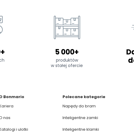
0+
5 000+
D
d
ch
produktów
w stałej ofercie
O Bonmario
Polecane kategorie
Kariera
Napędy do bram
O nas
Inteligentne zamki
Katalogi i ulotki
Inteligentne klamki