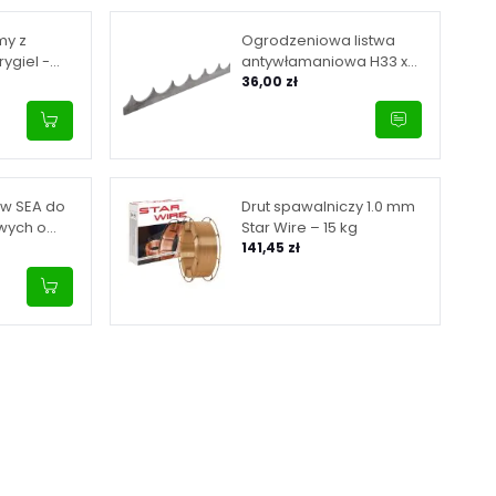
my z
Ogrodzeniowa listwa
ygiel -
antywłamaniowa H33 x
L2000 x 3 mm
36,00 zł
aw SEA do
Drut spawalniczy 1.0 mm
wych o
Star Wire – 15 kg
ługości
141,45 zł