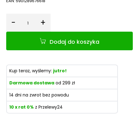
EAN:
5901289676618
-
+
Ilość
Dodaj do koszyka
Kup teraz, wyślemy:
jutro!
Darmowa dostawa
od 299 zł
14 dni na zwrot bez powodu
10 x rat 0%
z Przelewy24