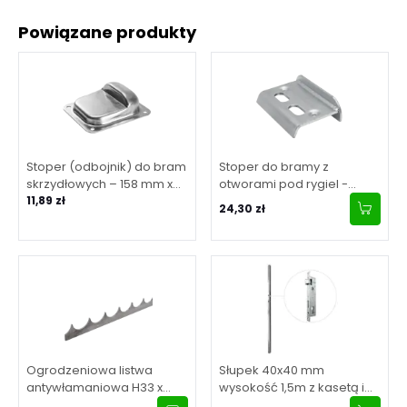
Powiązane produkty
Stoper (odbojnik) do bram
Stoper do bramy z
skrzydłowych – 158 mm x
otworami pod rygiel -
138 mm x H50 mm
11,89 zł
ocynk 67 mm
24,30 zł
Ogrodzeniowa listwa
Słupek 40x40 mm
antywłamaniowa H33 x
wysokość 1,5m z kasetą i
L2000 x 3 mm
zamkiem 90/20