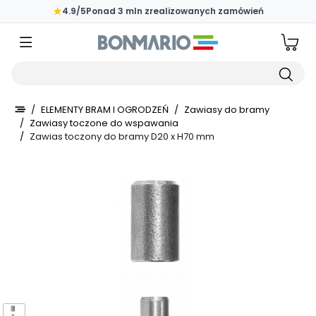
Przejdź do głównej zawartości strony
★
4.9/5
Ponad 3 mln zrealizowanych zamówień
Wpisz czego szukasz
/
ELEMENTY BRAM I OGRODZEŃ
/
Zawiasy do bramy
/
Zawiasy toczone do wspawania
/
Zawias toczony do bramy D20 x H70 mm