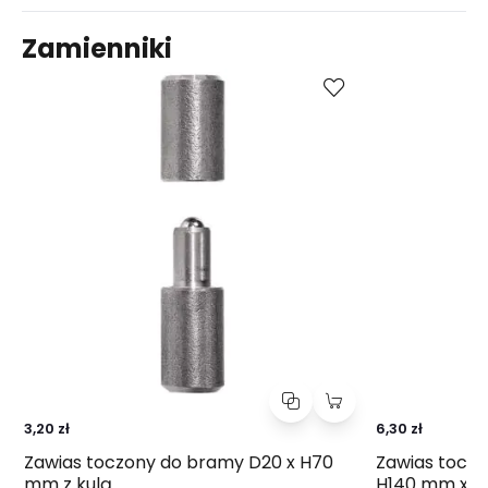
Zamienniki
Kup
Porównaj
3,20 zł
6,30 zł
Zawias toczony do bramy D20 x H70
Zawias toczo
mm z kulą
H140 mm x L