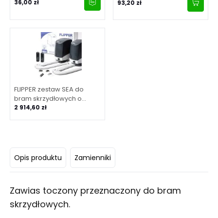
36,00 zł
93,20 zł
FLIPPER zestaw SEA do
bram skrzydłowych o
maksymalnej długości
2 914,60 zł
skrzydła 2 m
Opis produktu
Zamienniki
Zawias toczony przeznaczony do bram
skrzydłowych.