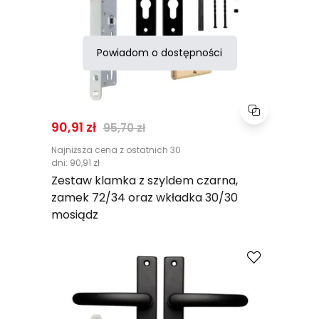
Powiadom o dostępności
Normalna cena
90,91 zł
95,70 zł
Najniższa cena z ostatnich 30
dni:
90,91 zł
Zestaw klamka z szyldem czarna,
zamek 72/34 oraz wkładka 30/30
mosiądz
Porównaj