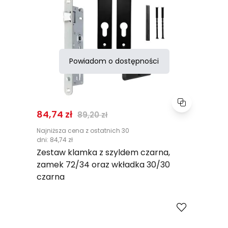
Powiadom o dostępności
Normalna cena
84,74 zł
89,20 zł
Najniższa cena z ostatnich 30
dni:
84,74 zł
Zestaw klamka z szyldem czarna,
zamek 72/34 oraz wkładka 30/30
czarna
Porównaj