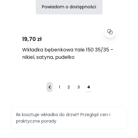
Powiadom o dostępności
19,70 zł
Wkładka bębenkowa Yale 150 35/35 –
nikiel, satyna, pudełko
Strona
Aktualnie czytasz stro
Strona
Strona
Strona
Strona
1
2
3
4
Ile kosztuje wkładka do drzwi? Przegląd cen i
praktyczne porady