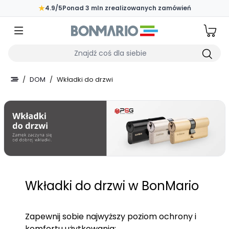
Przejdź do głównej zawartości strony
★
4.9/5
Ponad 3 mln zrealizowanych zamówień
Wpisz czego szukasz
/
DOM
/
Wkładki do drzwi
Wkładki do drzwi w BonMario
Zapewnij sobie najwyższy poziom ochrony i
komfortu użytkowania: