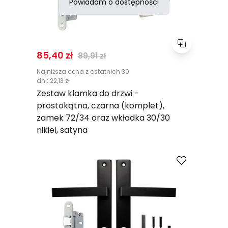
Powiadom o dostępności
Normalna cena
85,40 zł
89,91 zł
Najniższa cena z ostatnich 30
dni:
22,13 zł
Zestaw klamka do drzwi -
prostokątna, czarna (komplet),
zamek 72/34 oraz wkładka 30/30
nikiel, satyna
Porównaj