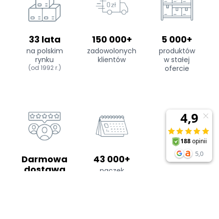
33 lata
150 000+
5 000+
na polskim
zadowolonych
produktów
rynku
klientów
w stałej
(od 1992 r.)
ofercie
Darmowa
43 000+
dostawa
paczek
wysyłamy
od 299 zł
rocznie