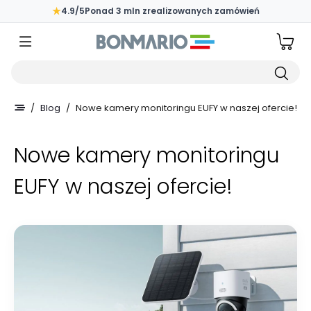
Przejdź do głównej zawartości strony
★
4.9/5
Ponad 3 mln zrealizowanych zamówień
Wpisz czego szukasz
/
Blog
/
Nowe kamery monitoringu EUFY w naszej ofercie!
Nowe kamery monitoringu
EUFY w naszej ofercie!