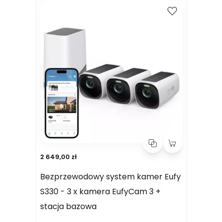
2 649,00 zł
4 2
Naj
Bezprzewodowy system kamer Eufy
S330 - 3 x kamera EufyCam 3 +
Be
stacja bazowa
S3