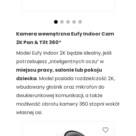
st
Kamera wewnętrzna Eufy Indoor Cam
2K Pan & Tilt 360°
Model Eufy Indoor 2K będzie idealny, jeśli
potrzebujesz „inteligentnych oczu” w
miejscu pracy, salonie lub pokoju
dziecka
. Model posiada rozdzielczość 2K,
wbudowany głośnik oraz mikrofon do
dwukierunkowej komunikacji, a także
możliwość obrotu kamery 360 stopni wokół
własnej osi.
Kup
Porównaj