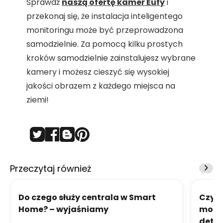
Sprawdź
naszą ofertę kamer Eufy
i
przekonaj się, że instalacja inteligentego
monitoringu może być przeprowadzona
samodzielnie. Za pomocą kilku prostych
kroków samodzielnie zainstalujesz wybrane
kamery i możesz cieszyć się wysokiej
jakości obrazem z każdego miejsca na
ziemi!
Przeczytaj również
Do czego służy centrala w Smart
Czy w
Home? – wyjaśniamy
monit
detek