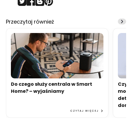
Przeczytaj również
Do czego służy centrala w Smart
Czy w
Home? – wyjaśniamy
monit
detek
dom
CZYTAJ WIĘCEJ