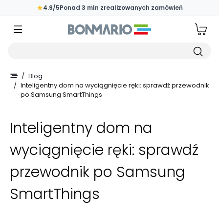
Przejdź do głównej zawartości strony
★
4.9/5
Ponad 3 mln zrealizowanych zamówień
Wpisz czego szukasz
/
Blog
/
Inteligentny dom na wyciągnięcie ręki: sprawdź przewodnik
po Samsung SmartThings
Inteligentny dom na
wyciągnięcie ręki: sprawdź
przewodnik po Samsung
SmartThings