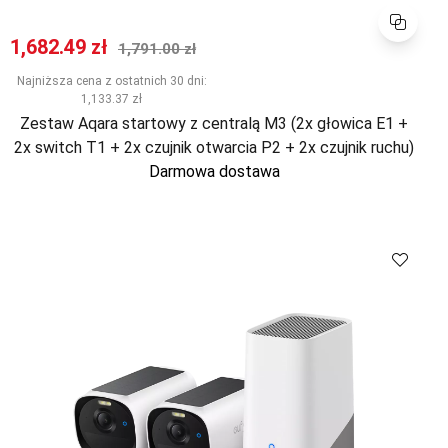
Porównaj
Cena promocyjna
Normalna cena
1,682.49 zł
1,791.00 zł
Najniższa cena z ostatnich 30 dni:
1,133.37 zł
Zestaw Aqara startowy z centralą M3 (2x głowica E1 +
2x switch T1 + 2x czujnik otwarcia P2 + 2x czujnik ruchu)
Darmowa dostawa
Porównaj