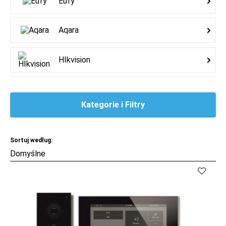
Eufy
Aqara
HIkvision
Kategorie i Filtry
Sortuj według:
Kup
Porównaj