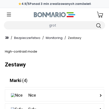
Przejdź do głównej zawartości strony
★
4.9/5
Ponad 3 mln zrealizowanych zamówień
Wpisz czego szukasz
/
Bezpieczeństwo
/
Monitoring
/
Zestawy
High-contrast mode
Zestawy
Marki
(4)
Nice