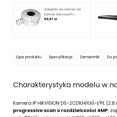
Adapter do kamer do
kamer tubowych i
kopułowych HIKVISION
69,97 zł
(DS-1280ZJ-XS)
Opis produktu
Specyfikacja
Zamienniki
Do p
Charakterystyka modelu w n
Kamera IP HIKVISION DS-2CD1041G0-I/PL (2.
progressive scan o rozdzielczości 4MP
, z