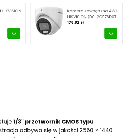
1 HIKVISION
Kamera zewnętrzna 4W1
-
HIKVISION (DS-2CE76D0T-
LMFS (2.8mm))
176,82 zł
stuje
1/3" przetwornik CMOS typu
stracja odbywa się w jakości 2560 × 1440