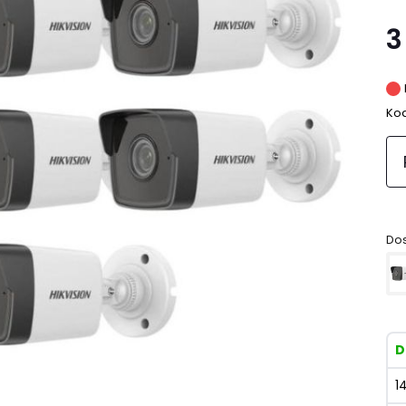
3
Kod
Dos
D
1