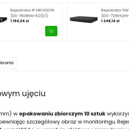
Rejestrator IP HIKVISION
Rejestrator 5W
(DS-7608NXI-K2(D))
(iDS-7216HQHI
1 194,34 zł
M1/XT(STD))
1 248,14 zł
obrania
owym ujęciu
8 mm) w
opakowaniu zbiorczym 10 sztuk
wykorzy
apewniając szczegółowy obraz w monitoringu. Reje