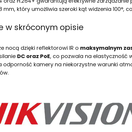
.264 oraz H.264+ gwarantują efektywne zarządzani
,8 mm, który umożliwia szeroki kąt widzenia 100°, 
e w skróconym opisie
 nocą dzięki reflektorowi IR o
maksymalnym zas
silanie
DC oraz PoE
, co pozwala na elastyczność w 
ia odporność kamery na niekorzystne warunki atmo
ków.