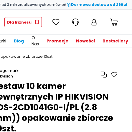
nad 3 mln zrealizowanych zamówień
Darmowa dostawa od 299 zł
Dla Biznesu
O
rki
Blog
Promocje
Nowości
Bestsellery
Nas
 opakowanie zbiorcze 10szt.
estaw 10 kamer
ewnętrznych IP HIKVISION
DS-2CD1041G0-I/PL (2.8
m)) opakowanie zbiorcze
0szt.