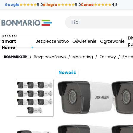
Przejdź do głównej zawartości strony
Google
5.0
allegro
5.0
Ceneo
4.8
Wpisz czego szukasz
Strefa
Dla
Smart
Bezpieczeństwo
Oświetlenie
Ogrzewanie
pu
Home
/
Bezpieczeństwo
/
Monitoring
/
Zestawy
/
Zesta
Nowość