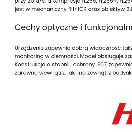
przy 20 kl/s, a kompresje H.265, H.265+, H
jest w mechaniczny filtr ICR oraz obiektyw 2
Cechy optyczne i funkcjonaln
Urządzenie zapewnia dobrą widoczność także
monitoring w ciemności. Model obsługuje za
Konstrukcja o stopniu ochrony IP67 zapewn
zarówno wewnątrz, jak i na zewnątrz budyn