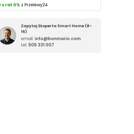
0 x rat 0%
z Przelewy24
Zapytaj Eksperta Smart Home (8-
16)
email:
info@bonmario.com
tel:
505 331 007