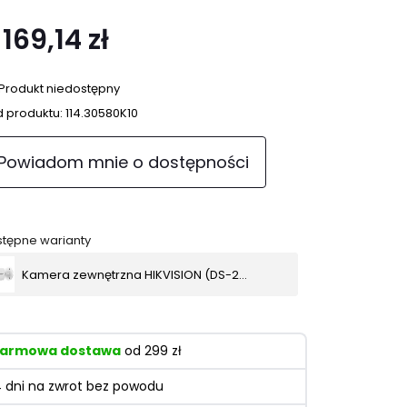
 169,14 zł
Produkt niedostępny
 produktu:
114.30580K10
Powiadom mnie o dostępności
tępne warianty
Kamera zewnętrzna HIKVISION (DS-2CD1041G0-I/PL (2.8 mm))
armowa dostawa
od 299 zł
4 dni na zwrot bez powodu