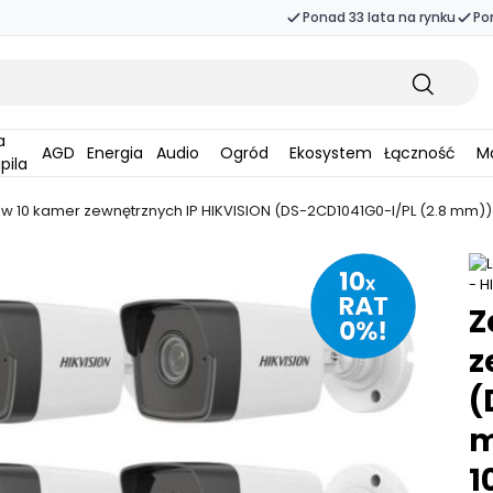
Ponad 33 lata na rynku
Po
AGD
Energia
Audio
Ogród
Ekosystem
Łączność
Ma
pila
w 10 kamer zewnętrznych IP HIKVISION (DS-2CD1041G0-I/PL (2.8 mm))
Z
z
(
m
1