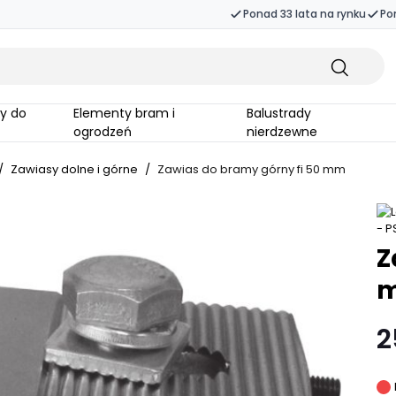
Ponad 33 lata na rynku
Po
Elementy bram i
Balustrady
ogrodzeń
nierdzewne
/
Zawiasy dolne i górne
/
Zawias do bramy górny fi 50 mm
Z
2