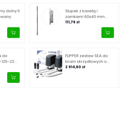
y dolny fi
Słupek z kasetą i
owany
zamkiem 60x40 mm
wysokość 1500 mm
111,79 zł
a do
FLIPPER zestaw SEA do
9 125-22
bram skrzydłowych o
 INOX
maksymalnej długości
2 914,60 zł
skrzydła 2 m