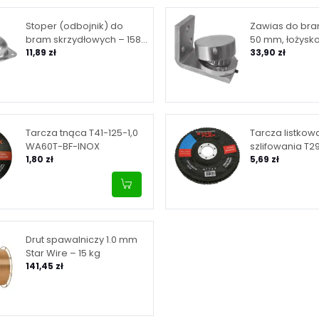
Stoper (odbojnik) do
Zawias do bram
bram skrzydłowych – 158
50 mm, łożysk
mm x 138 mm x H50 mm
11,89 zł
33,90 zł
Tarcza tnąca T41-125-1,0
Tarcza listkow
WA60T-BF-INOX
szlifowania T2
1,80 zł
granulacja 40,
5,69 zł
Drut spawalniczy 1.0 mm
Star Wire – 15 kg
141,45 zł