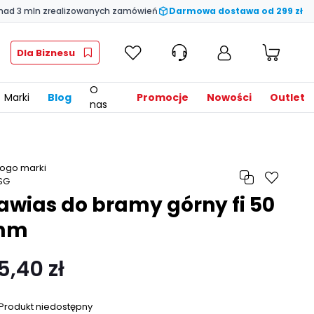
nad 3 mln zrealizowanych zamówień
Darmowa dostawa od 299 zł
Dla Biznesu
O
Marki
Blog
Promocje
Nowości
Outlet
nas
awias do bramy górny fi 50
mm
5,40 zł
Produkt niedostępny