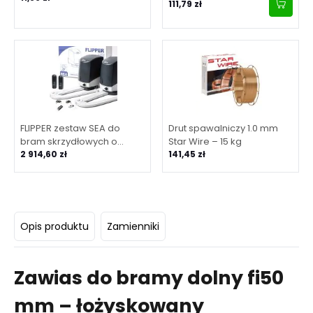
111,79 zł
FLIPPER zestaw SEA do
Drut spawalniczy 1.0 mm
bram skrzydłowych o
Star Wire – 15 kg
maksymalnej długości
2 914,60 zł
141,45 zł
skrzydła 2 m
Opis produktu
Zamienniki
Zawias do bramy dolny fi50
mm – łożyskowany