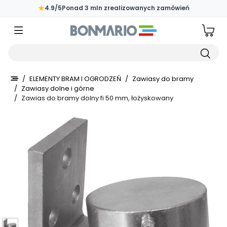
Przejdź do głównej zawartości strony
★
4.9/5
Ponad 3 mln zrealizowanych zamówień
Wpisz czego szukasz
/
ELEMENTY BRAM I OGRODZEŃ
/
Zawiasy do bramy
/
Zawiasy dolne i górne
/
Zawias do bramy dolny fi 50 mm, łożyskowany