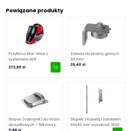
Powiązane produkty
Przyłbica Star-Wire z
Zawias do bramy górny fi
systemem ADF
50 mm
25,40 zł
272,90 zł
Stoper (odbojnik) do bram
Słupek z kasetą i zamkiem
skrzydłowych – 158 mm x
60x40 mm wysokość 1500
138 mm x H50 mm
11,89 zł
mm