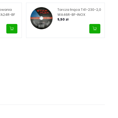
fowania
Tarcza tnąca T41-230-2,0
WA24R-BF
WA46R-BF-INOX
5,50 zł