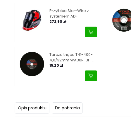
Przyłbica Star-Wire z
systemem ADF
272,90 zł
Tarcza tnąca T41-400-
4,0/32mm WA30R-BF-
INOX
15,20 zł
Opis produktu
Do pobrania