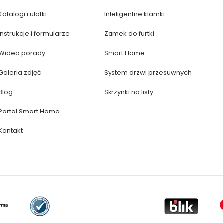
Katalogi i ulotki
Inteligentne klamki
Instrukcje i formularze
Zamek do furtki
Wideo porady
Smart Home
Galeria zdjęć
System drzwi przesuwnych
Blog
Skrzynki na listy
Portal Smart Home
Kontakt