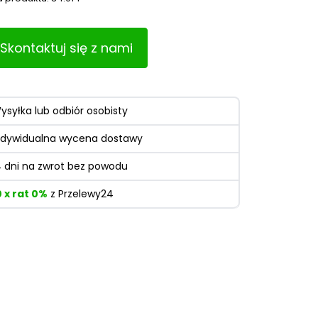
Skontaktuj się z nami
ysyłka lub odbiór osobisty
ndywidualna wycena dostawy
4 dni na zwrot bez powodu
0 x rat 0%
z Przelewy24