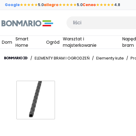
Przejdź do głównej zawartości strony
Google
5.0
allegro
5.0
Ceneo
4.8
Wpisz czego szukasz
Smart
Warsztat i
Napędy do
Dom
Ogród
Home
majsterkowanie
bram
/
ELEMENTY BRAM I OGRODZEŃ
/
Elementy kute
/
Pr