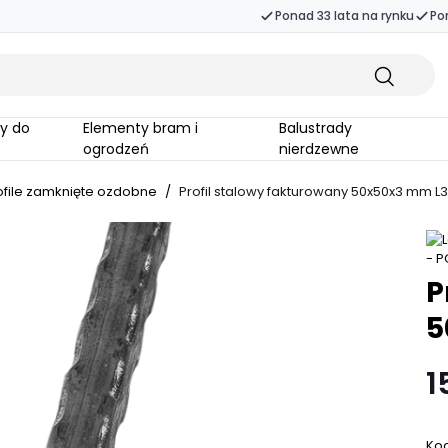
Ponad 33 lata na rynku
Po
Elementy bram i
Balustrady
ogrodzeń
nierdzewne
ofile zamknięte ozdobne
/
Profil stalowy fakturowany 50x50x3 mm 
P
5
1
Kod