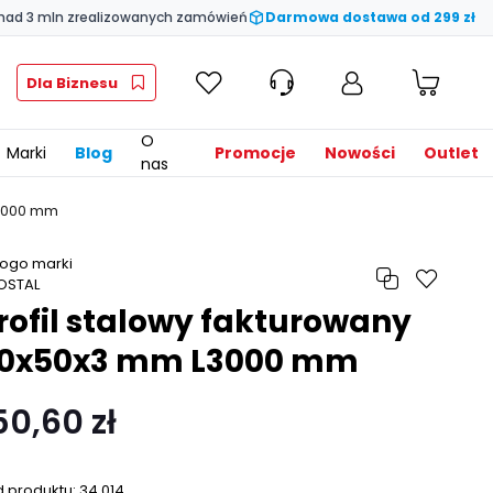
nad 3 mln zrealizowanych zamówień
Darmowa dostawa od 299 zł
Dla Biznesu
O
Marki
Blog
Promocje
Nowości
Outlet
nas
L3000 mm
rofil stalowy fakturowany
0x50x3 mm L3000 mm
50,60 zł
 produktu:
34.014