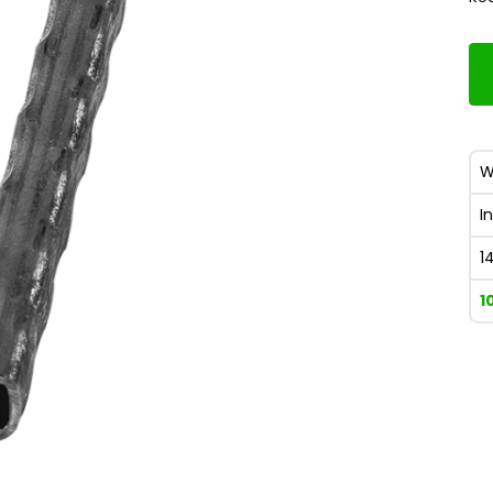
W
I
1
1