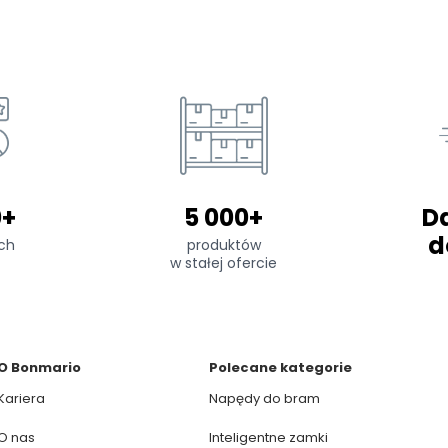
0+
5 000+
D
d
ch
produktów
w stałej ofercie
O Bonmario
Polecane kategorie
Kariera
Napędy do bram
O nas
Inteligentne zamki