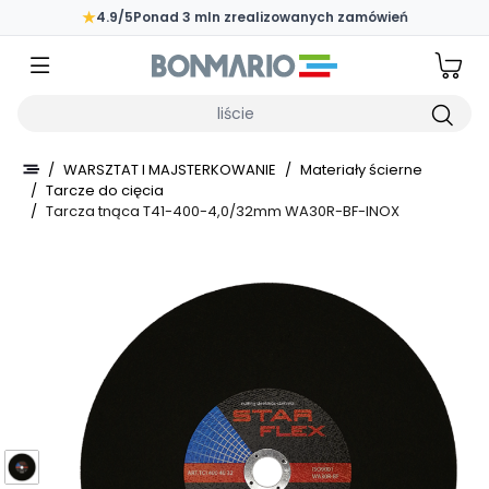
Przejdź do głównej zawartości strony
★
4.9/5
Ponad 3 mln zrealizowanych zamówień
Wpisz czego szukasz
/
WARSZTAT I MAJSTERKOWANIE
/
Materiały ścierne
/
Tarcze do cięcia
/
Tarcza tnąca T41-400-4,0/32mm WA30R-BF-INOX