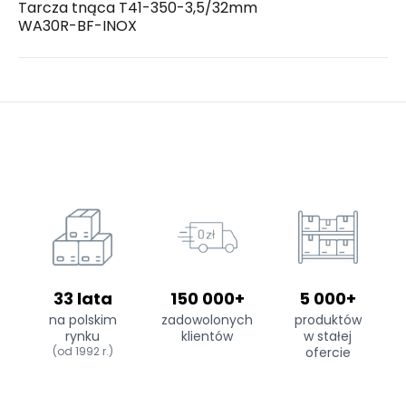
Tarcza tnąca T41-350-3,5/32mm
WA30R-BF-INOX
33 lata
150 000+
5 000+
na polskim
zadowolonych
produktów
rynku
klientów
w stałej
(od 1992 r.)
ofercie