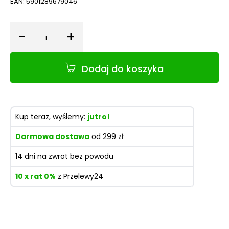
EAN:
5901289679046
-
+
Ilość
Dodaj do koszyka
Kup teraz, wyślemy:
jutro!
Darmowa dostawa
od 299 zł
14 dni na zwrot bez powodu
10 x rat 0%
z Przelewy24