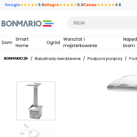
Przejdź do głównej zawartości strony
Google
5.0
allegro
5.0
Ceneo
4.8
Wpisz czego szukasz
Smart
Warsztat i
Napędy do
Dom
Ogród
Home
majsterkowanie
bram
/
Balustrady nierdzewne
/
Podpora poręczy
/
Pod