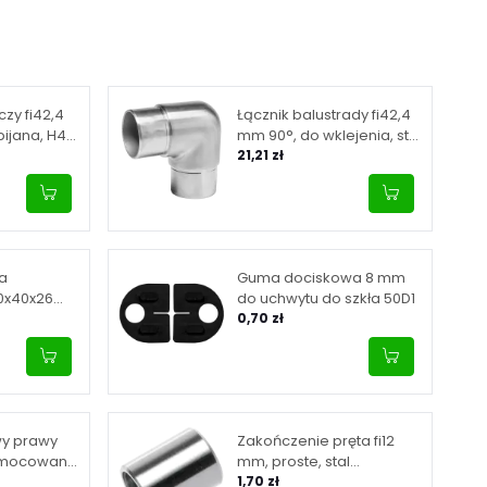
zy fi42,4
Łącznik balustrady fi42,4
ijana, H4
mm 90°, do wklejenia, stal
dzewna,
nierdzewna, satyna
21,21 zł
ła
Guma dociskowa 8 mm
0x40x26
do uchwytu do szkła 50D1
j
0,70 zł
atyna
wy prawy
Zakończenie pręta fi12
, mocowany
mm, proste, stal
, satyna
nierdzewna, satyna
1,70 zł