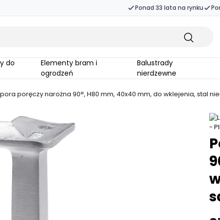
Ponad 33 lata na rynku
Po
Elementy bram i
Balustrady
ogrodzeń
nierdzewne
pora poręczy narożna 90°, H80 mm, 40x40 mm, do wklejenia, stal ni
P
9
w
s