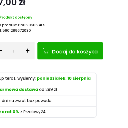
7,00 zł
Produkt dostępny
 produktu:
N06.05B6.4ES
N:
5901289672030
-
+
Dodaj do koszyka
Ilość
up teraz, wyślemy:
poniedziałek, 10 sierpnia
armowa dostawa
od 299 zł
4 dni na zwrot bez powodu
0 x rat 0%
z Przelewy24