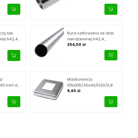
czy lub
Rura szlifowana ze stali
dy fi42,4
nierdzewnej fi42,4,
na wbijana,
ścianka 2 mm, długość
254,00 zł
a, satyna
6m
pa
Maskownica
x40 mm do
105x105/40x40/H20/0,8
0x100 mm,
mm, zaokr.narożniki (AISI
9,40 zł
nierdzewna,
304, SYST.40X40, SATYNA)
surowa