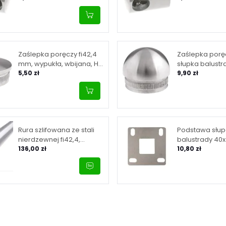
Zaślepka poręczy fi42,4
Zaślepka porę
mm, wypukła, wbijana, H7
słupka balustra
mm, stal nierdzewna,
5,50 zł
mm, elipsoidal
9,90 zł
satyna
stal nierdzewn
Rura szlifowana ze stali
Podstawa słu
nierdzewnej fi42,4,
balustrady 40
ścianka 2 mm, długość 3
136,00 zł
wspawania, 10
10,80 zł
m
4x11 mm, stal 
powierzchnia 