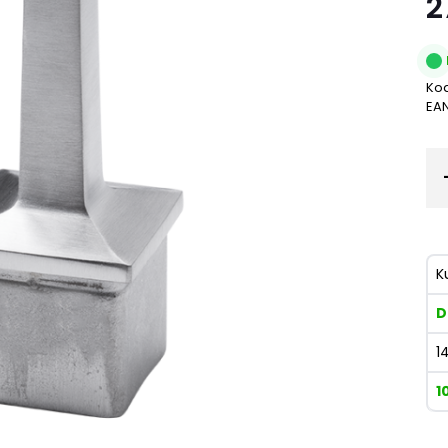
2
Kod
EA
K
D
1
1