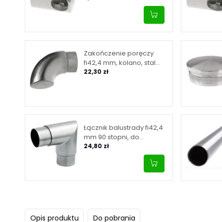
Zakończenie poręczy
fi42,4 mm, kolano, stal
nierdzewna, satyna
22,30 zł
Łącznik balustrady fi42,4
mm 90 stopni, do
wklejenia, stal
24,80 zł
nierdzewna, satyna
Opis produktu
Do pobrania