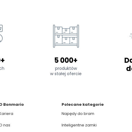
0+
5 000+
D
d
ch
produktów
w stałej ofercie
O Bonmario
Polecane kategorie
Kariera
Napędy do bram
O nas
Inteligentne zamki