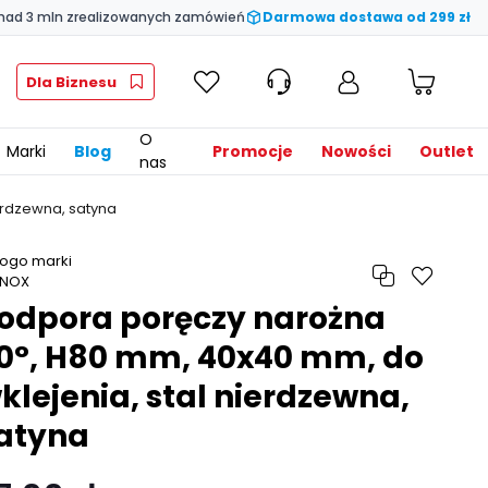
nad 3 mln zrealizowanych zamówień
Darmowa dostawa od 299 zł
Dla Biznesu
O
Marki
Blog
Promocje
Nowości
Outlet
nas
erdzewna, satyna
odpora poręczy narożna
0°, H80 mm, 40x40 mm, do
klejenia, stal nierdzewna,
atyna