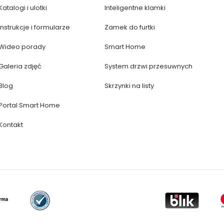
Katalogi i ulotki
Inteligentne klamki
Instrukcje i formularze
Zamek do furtki
Wideo porady
Smart Home
Galeria zdjęć
System drzwi przesuwnych
Blog
Skrzynki na listy
Portal Smart Home
Kontakt