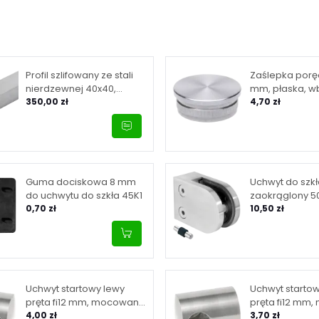
Profil szlifowany ze stali
Zaślepka poręc
nierdzewnej 40x40,
mm, płaska, wb
ścianka 2 mm, długość
350,00 zł
mm, stal nier
4,70 zł
6m
satyna
Guma dociskowa 8 mm
Uchwyt do szk
do uchwytu do szkła 45K1
zaokrąglony 5
0,70 zł
mm, do płaskie
10,50 zł
powierzchni, s
Uchwyt startowy lewy
Uchwyt starto
pręta fi12 mm, mocowany
pręta fi12 mm
do płaszczyzny, satyna
4,00 zł
do płaszczyzny
3,70 zł