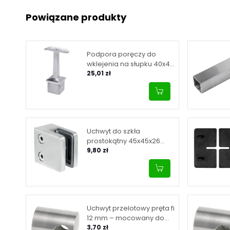
Powiązane produkty
Podpora poręczy do
wklejenia na słupku 40x40
mm, H 81 mm, M6, stal
25,01 zł
nierdzewna, satyna
Uchwyt do szkła
prostokątny 45x45x26
mm, mocowany do
9,80 zł
płaskiej powierzchni,
satyna
Uchwyt przelotowy pręta fi
12 mm – mocowany do
płaszczyzny, satyna
3,70 zł