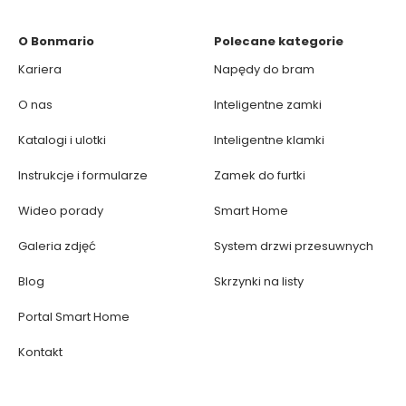
O Bonmario
Polecane kategorie
Kariera
Napędy do bram
O nas
Inteligentne zamki
Katalogi i ulotki
Inteligentne klamki
Instrukcje i formularze
Zamek do furtki
Wideo porady
Smart Home
Galeria zdjęć
System drzwi przesuwnych
Blog
Skrzynki na listy
Portal Smart Home
Kontakt