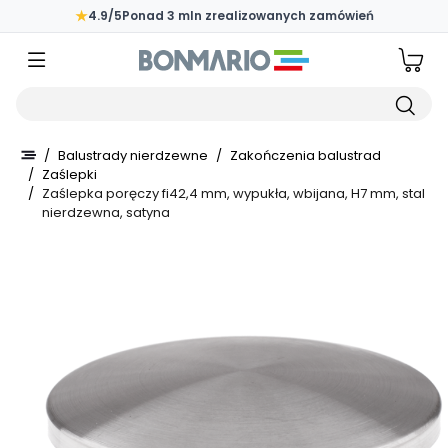
Przejdź do głównej zawartości strony
★
4.9/5
Ponad 3 mln zrealizowanych zamówień
Wpisz czego szukasz
/
Balustrady nierdzewne
/
Zakończenia balustrad
/
Zaślepki
/
Zaślepka poręczy fi42,4 mm, wypukła, wbijana, H7 mm, stal
nierdzewna, satyna