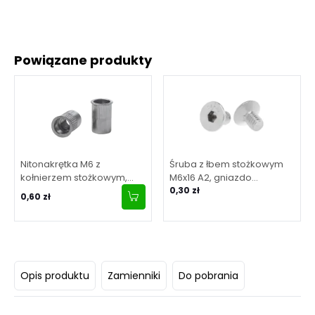
Powiązane produkty
Nitonakrętka M6 z
Śruba z łbem stożkowym
kołnierzem stożkowym,
M6x16 A2, gniazdo
Radeł 0.5-3.0
sześciokątne, DIN 7991
0,30 zł
0,60 zł
(aisi304)
Opis produktu
Zamienniki
Do pobrania