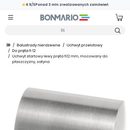
Przejdź do głównej zawartości strony
★
4.9/5
Ponad 3 mln zrealizowanych zamówień
Wpisz czego szukasz
/
Balustrady nierdzewne
/
Uchwyt przelotowy
/
Do pręta fi 12
/
Uchwyt startowy lewy pręta fi12 mm, mocowany do
płaszczyzny, satyna